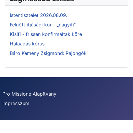
Istentisztelet 2026.08.09.
Felnőtt ifjúsági kör – „nagyifi”
Kisifi - frissen konfirmáltak köre
Hálaadás kórus
Báró Kemény Zsigmond: Rajongók
Pro Missione Alapítvány
Impresszum