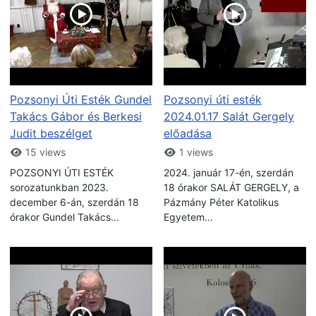
Pozsonyi Úti Esték Gundel
Pozsonyi úti esték
Takács Gábor és Berkesi
2024.01.17 Salát Gergely
Judit beszélget
előadása
15 views
1 views
POZSONYI ÚTI ESTÉK
2024. január 17-én, szerdán
sorozatunkban 2023.
18 órakor SALÁT GERGELY, a
december 6-án, szerdán 18
Pázmány Péter Katolikus
órakor Gundel Takács...
Egyetem...