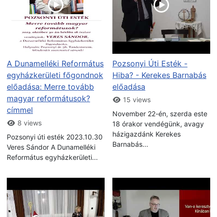
A Dunamelléki Református
Pozsonyi Úti Esték -
egyházkerületi főgondnok
Hiba? - Kerekes Barnabás
előadása: Merre tovább
előadása
magyar reformátusok?
15 views
címmel
November 22-én, szerda este
8 views
18 órakor vendégünk, avagy
házigazdánk Kerekes
Pozsonyi úti esték 2023.10.30
Barnabás...
Veres Sándor A Dunamelléki
Református egyházkerületi...