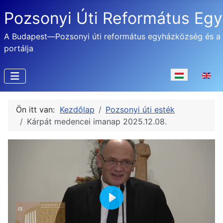
Pozsonyi Úti Református Eg
A Budapest—Pozsonyi úti református egyházközség és a
portálja
Válasszon nyel
Ön itt van:
Kezdőlap
Pozsonyi úti esték
Kárpát medencei imanap 2025.12.08.