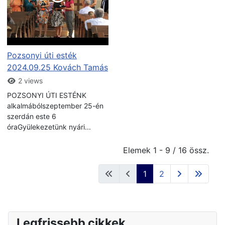
Pozsonyi úti esték
2024.09.25 Kovách Tamás
2 views
POZSONYI ÚTI ESTÉNK
alkalmábólszeptember 25-én
szerdán este 6
óraGyülekezetünk nyári...
Elemek 1 - 9 / 16 össz.
1
2
Legfrissebb cikkek