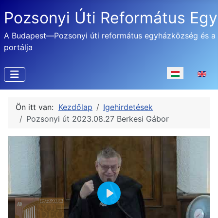
Pozsonyi Úti Református Eg
A Budapest—Pozsonyi úti református egyházközség és a
portálja
Válasszon nyel
Ön itt van:
Kezdőlap
Igehirdetések
Pozsonyi út 2023.08.27 Berkesi Gábor