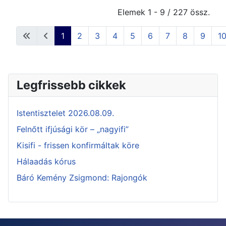
Elemek 1 - 9 / 227 össz.
1
2
3
4
5
6
7
8
9
1
Legfrissebb cikkek
Istentisztelet 2026.08.09.
Felnőtt ifjúsági kör – „nagyifi”
Kisifi - frissen konfirmáltak köre
Hálaadás kórus
Báró Kemény Zsigmond: Rajongók