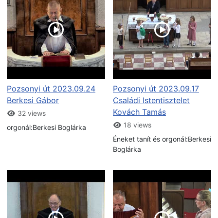
Pozsonyi út 2023.09.24
Pozsonyi út 2023.09.17
Berkesi Gábor
Családi Istentisztelet
Kovách Tamás
32 views
18 views
orgonál:Berkesi Boglárka
Éneket tanít és orgonál:Berkesi
Boglárka