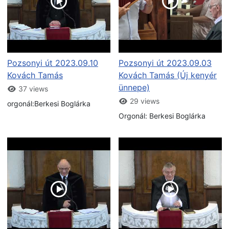
Pozsonyi út 2023.09.10
Pozsonyi út 2023.09.03
Kovách Tamás
Kovách Tamás (Új kenyér
ünnepe)
37 views
29 views
orgonál:Berkesi Boglárka
Orgonál: Berkesi Boglárka