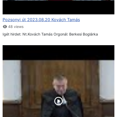
Pozsonyi út 2023.08.20 Kovách Tamás
48 views
Igét hirdet: Nt.Kovách Tamás Orgonál: Berkesi Boglárka