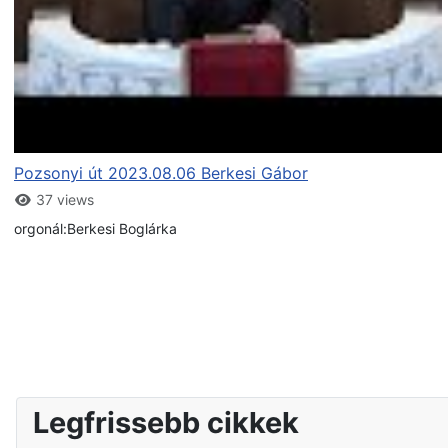
Pozsonyi út 2023.08.06 Berkesi Gábor
37 views
orgonál:Berkesi Boglárka
Legfrissebb cikkek