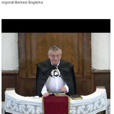
orgonál:Berkesi Boglárka