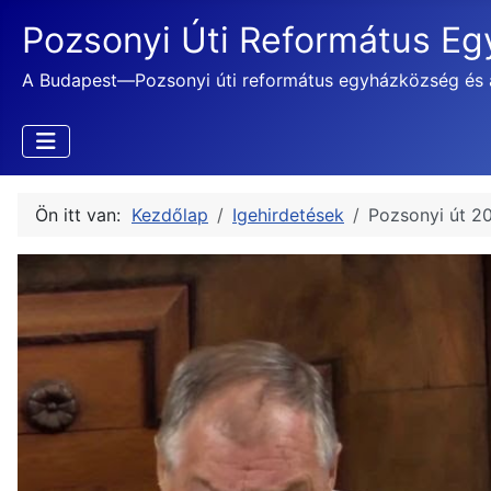
Pozsonyi Úti Református E
A Budapest—Pozsonyi úti református egyházközség és 
Ön itt van:
Kezdőlap
Igehirdetések
Pozsonyi út 2