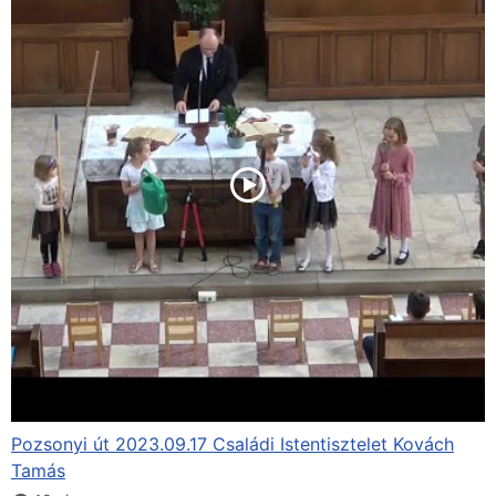
Pozsonyi út 2023.09.17 Családi Istentisztelet Kovách
Tamás