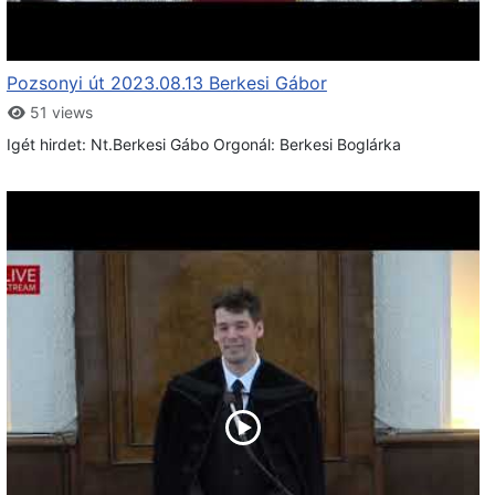
Pozsonyi út 2023.08.13 Berkesi Gábor
51 views
Igét hirdet: Nt.Berkesi Gábo Orgonál: Berkesi Boglárka