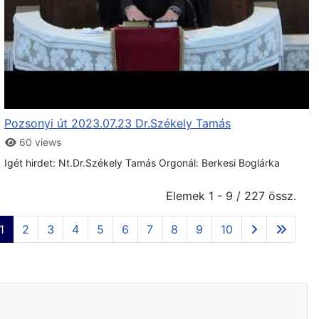
Pozsonyi út 2023.07.23 Dr.Székely Tamás
60 views
Igét hirdet: Nt.Dr.Székely Tamás Orgonál: Berkesi Boglárka
Elemek 1 - 9 / 227 össz.
1
2
3
4
5
6
7
8
9
10