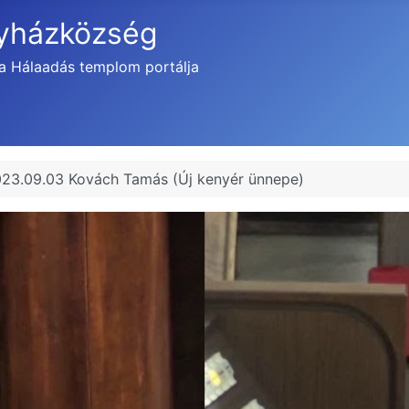
gyházközség
a Hálaadás templom portálja
023.09.03 Kovách Tamás (Új kenyér ünnepe)