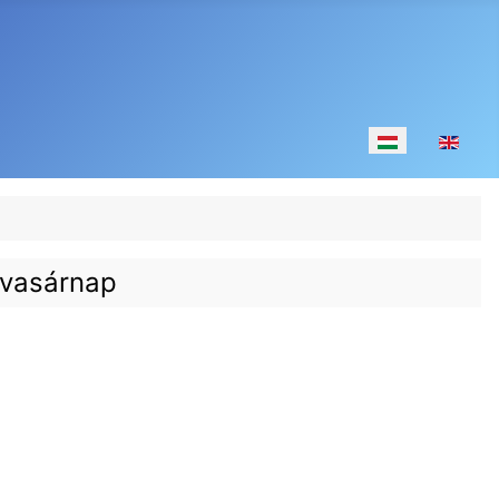
Válasszon nyelv
i vasárnap