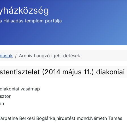
gyházközség
a Hálaadás templom portálja
adások
Archív hangzó igehirdetések
Istentisztelet (2014 május 11.) diakonia
) diakoniai vasárnap
ásztor
on
Kárpátiné Berkesi Boglárka,hirdetést mond:Németh Tamás