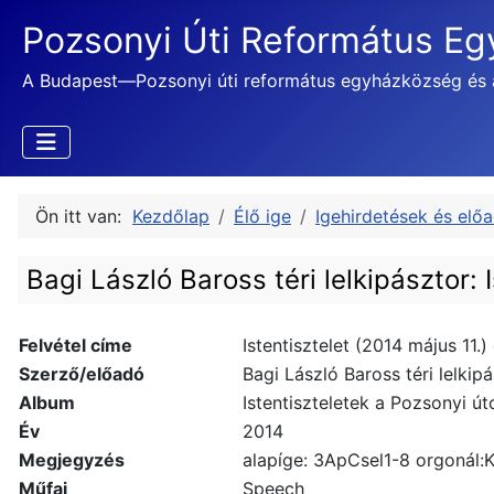
Pozsonyi Úti Református E
A Budapest—Pozsonyi úti református egyházközség és 
Ön itt van:
Kezdőlap
Élő ige
Igehirdetések és elő
Bagi László Baross téri lelkipásztor: 
Felvétel címe
Istentisztelet (2014 május 11.
Szerző/előadó
Bagi László Baross téri lelkip
Album
Istentiszteletek a Pozsonyi út
Év
2014
Megjegyzés
alapíge: 3ApCsel1-8 orgonál:
Műfaj
Speech