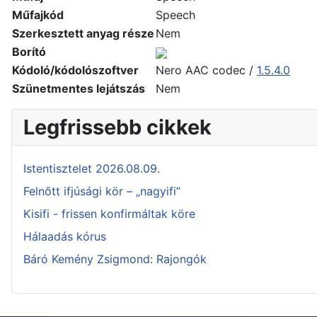
Műfajkód
Speech
Szerkesztett anyag része
Nem
Borító
Kódoló/kódolószoftver
Nero AAC codec /
1.5.4.0
Szünetmentes lejátszás
Nem
Legfrissebb cikkek
Istentisztelet 2026.08.09.
Felnőtt ifjúsági kör – „nagyifi”
Kisifi - frissen konfirmáltak köre
Hálaadás kórus
Báró Kemény Zsigmond: Rajongók