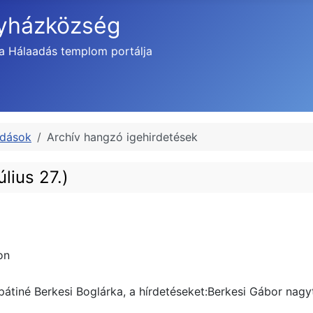
gyházközség
a Hálaadás templom portálja
adások
Archív hangzó igehirdetések
lius 27.)
on
pátiné Berkesi Boglárka, a hírdetéseket:Berkesi Gábor nagyt