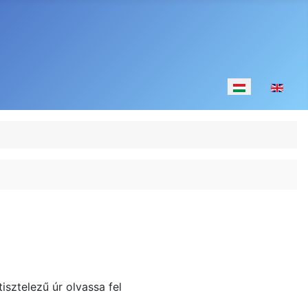
Válasszon nyelv
isztelezű úr olvassa fel