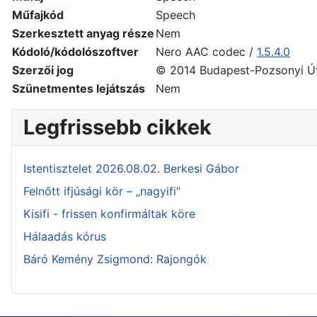
Műfajkód
Speech
Szerkesztett anyag része
Nem
Kódoló/kódolószoftver
Nero AAC codec /
1.5.4.0
Szerzői jog
© 2014 Budapest-Pozsonyi Ú
Szünetmentes lejátszás
Nem
Legfrissebb cikkek
Istentisztelet 2026.08.02. Berkesi Gábor
Felnőtt ifjúsági kör – „nagyifi”
Kisifi - frissen konfirmáltak köre
Hálaadás kórus
Báró Kemény Zsigmond: Rajongók