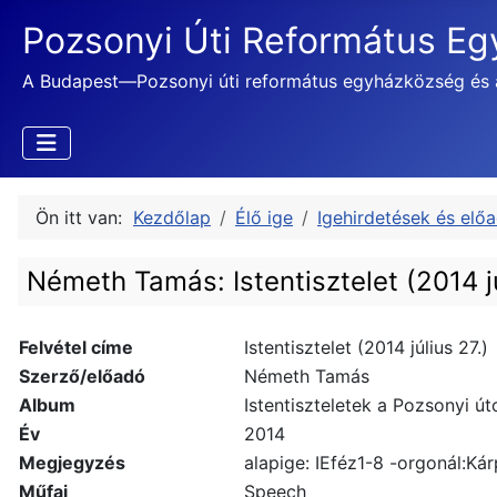
Pozsonyi Úti Református E
A Budapest—Pozsonyi úti református egyházközség és 
Ön itt van:
Kezdőlap
Élő ige
Igehirdetések és elő
Németh Tamás: Istentisztelet (2014 jú
Felvétel címe
Istentisztelet (2014 július 27.)
Szerző/előadó
Németh Tamás
Album
Istentiszteletek a Pozsonyi út
Év
2014
Megjegyzés
alapige: IEféz1-8 -orgonál:Kár
Műfaj
Speech