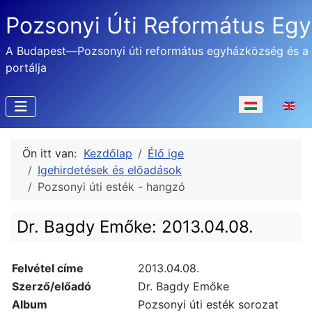
Pozsonyi Úti Református Eg
A Budapest—Pozsonyi úti református egyházközség és a
portálja
Válasszon nyel
Ön itt van:
Kezdőlap
Élő ige
Igehirdetések és előadások
Pozsonyi úti esték - hangzó
Dr. Bagdy Emőke: 2013.04.08.
Felvétel címe
2013.04.08.
Szerző/előadó
Dr. Bagdy Emőke
Album
Pozsonyi úti esték sorozat