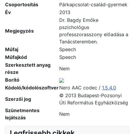
Csoportosítás
Párkapcsolat-család-gyermek
Év
2013
Dr. Bagdy Emőke
pszichológus
Megjegyzés
professzorasszony előadása a
Tanácsteremben.
Műfaj
Speech
Műfajkód
Speech
Szerkesztett anyag
Nem
része
Borító
Kódoló/kódolószoftver
Nero AAC codec /
1.5.4.0
© 2013 Budapest-Pozsonyi
Szerzői jog
Úti Református Egyházközség
Szünetmentes
Nem
lejátszás
Legfrissebb cikkek