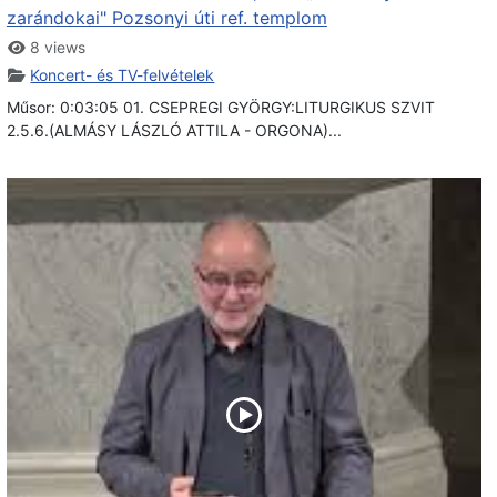
zarándokai" Pozsonyi úti ref. templom
8 views
Koncert- és TV-felvételek
Műsor: 0:03:05 01. CSEPREGI GYÖRGY:LITURGIKUS SZVIT
2.5.6.(ALMÁSY LÁSZLÓ ATTILA - ORGONA)...