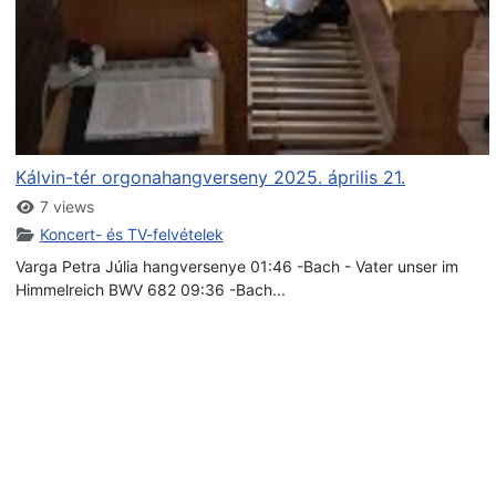
Kálvin-tér orgonahangverseny 2025. április 21.
7 views
Koncert- és TV-felvételek
Varga Petra Júlia hangversenye 01:46 -Bach - Vater unser im
Himmelreich BWV 682 09:36 -Bach...