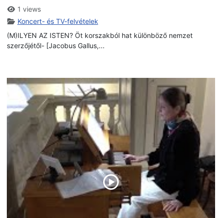
1 views
Koncert- és TV-felvételek
(M)ILYEN AZ ISTEN? Öt korszakból hat különböző nemzet
szerzőjétől- [Jacobus Gallus,...