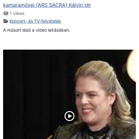
kamaraművei (ARS SACRA) Kálvin tér
1 views
Koncert- és TV-felvételek
A műsort lásd a video leírásában.