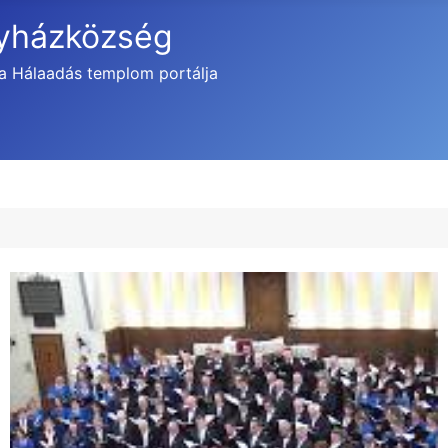
gyházközség
a Hálaadás templom portálja