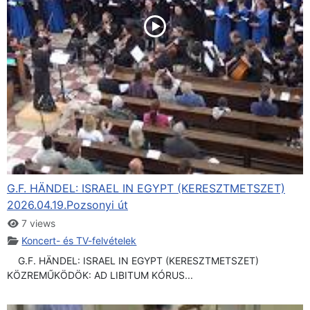
G.F. HÄNDEL: ISRAEL IN EGYPT (KERESZTMETSZET)
2026.04.19.Pozsonyi út
7 views
Koncert- és TV-felvételek
G.F. HÄNDEL: ISRAEL IN EGYPT (KERESZTMETSZET)
KÖZREMŰKÖDÖK: AD LIBITUM KÓRUS...