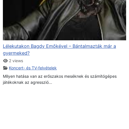
Lélekutakon Bagdy Emőkével – Bántalmazták már a
gyermeked?
2 views
Koncert- és TV-felvételek
Milyen hatása van az erőszakos meséknek és számítógépes
játékoknak az agresszió...