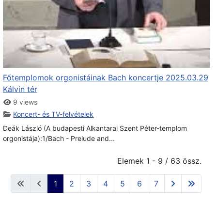
Főtemplomok orgonistáinak Bach koncertje 2025.03.29
Kálvin tér
9 views
Koncert- és TV-felvételek
Deák László (A budapesti Alkantarai Szent Péter-templom
orgonistája):1/Bach - Prelude and...
Elemek 1 - 9 / 63 össz.
1
2
3
4
5
6
7