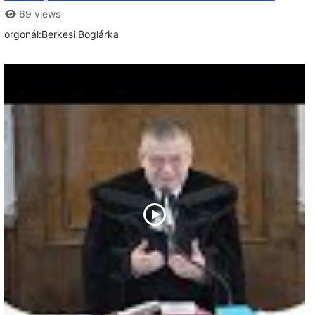
69 views
orgonál:Berkesi Boglárka