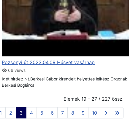
Pozsonyi út 2023.04.09 Húsvét vasárnap
66 views
Igét hirdet: Nt.Berkesi Gábor kirendelt helyettes lelkész Orgonál:
Berkesi Boglárka
Elemek 19 - 27 / 227 össz.
1
2
3
4
5
6
7
8
9
10