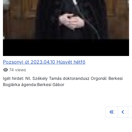
Pozsonyi út 2023.04.10 Húsvét hétfő
74 views
Igét hirdet: Nt. Székely Tamás doktorandusz Orgonál: Berkesi
Boglárka ágenda:Berkesi Gábor