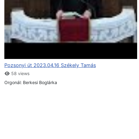
Pozsonyi út 2023.04.16 Székely Tamás
58 views
Orgonál: Berkesi Boglárka