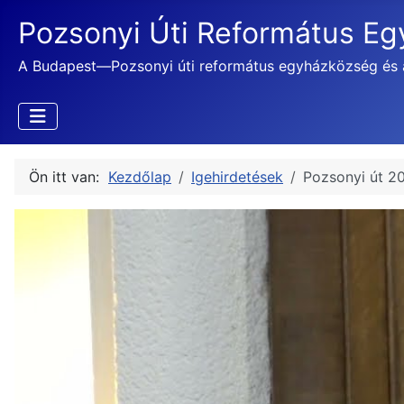
Pozsonyi Úti Református E
A Budapest—Pozsonyi úti református egyházközség és 
Ön itt van:
Kezdőlap
Igehirdetések
Pozsonyi út 2