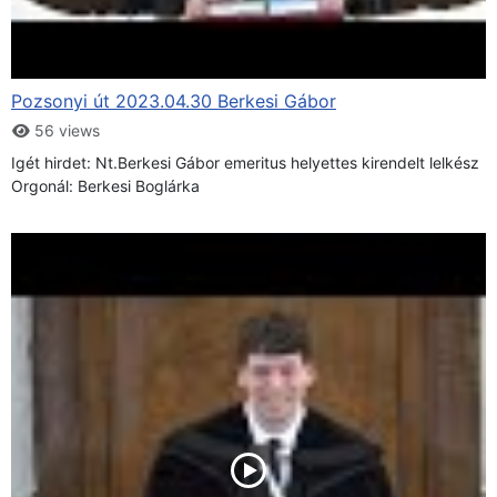
Pozsonyi út 2023.04.30 Berkesi Gábor
56 views
Igét hirdet: Nt.Berkesi Gábor emeritus helyettes kirendelt lelkész
Orgonál: Berkesi Boglárka