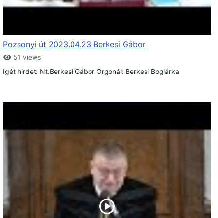
Pozsonyi út 2023.04.23 Berkesi Gábor
51 views
Igét hirdet: Nt.Berkesi Gábor Orgonál: Berkesi Boglárka