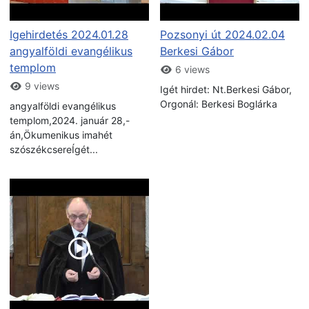
Igehirdetés 2024.01.28
Pozsonyi út 2024.02.04
angyalföldi evangélikus
Berkesi Gábor
templom
6 views
9 views
Igét hirdet: Nt.Berkesi Gábor,
Orgonál: Berkesi Boglárka
angyalföldi evangélikus
templom,2024. január 28,-
án,Ökumenikus imahét
szószékcsereÍgét...