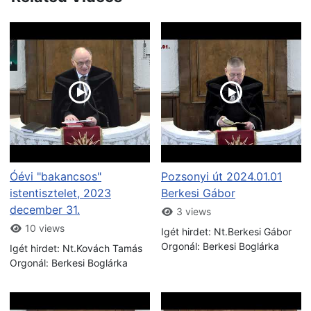
Óévi "bakancsos"
Pozsonyi út 2024.01.01
istentisztelet, 2023
Berkesi Gábor
december 31.
3 views
10 views
Igét hirdet: Nt.Berkesi Gábor
Orgonál: Berkesi Boglárka
Igét hirdet: Nt.Kovách Tamás
Orgonál: Berkesi Boglárka