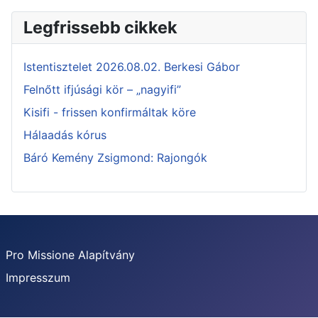
Legfrissebb cikkek
Istentisztelet 2026.08.02. Berkesi Gábor
Felnőtt ifjúsági kör – „nagyifi”
Kisifi - frissen konfirmáltak köre
Hálaadás kórus
Báró Kemény Zsigmond: Rajongók
Pro Missione Alapítvány
Impresszum