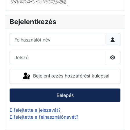
Bejelentkezés
Felhasználói név
Jelszó
Jelszó 
Bejelentkezés hozzáférési kulccsal
Belépés
Elfelejtette a jelszavát?
Elfelejtette a felhasználónevét?