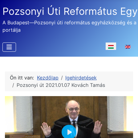
Pozsonyi Úti Református Eg
A Budapest—Pozsonyi úti református egyházközség és a
portálja
Válasszon nyel
Ön itt van:
Kezdőlap
Igehirdetések
Pozsonyi út 2021.01.07 Kovách Tamás