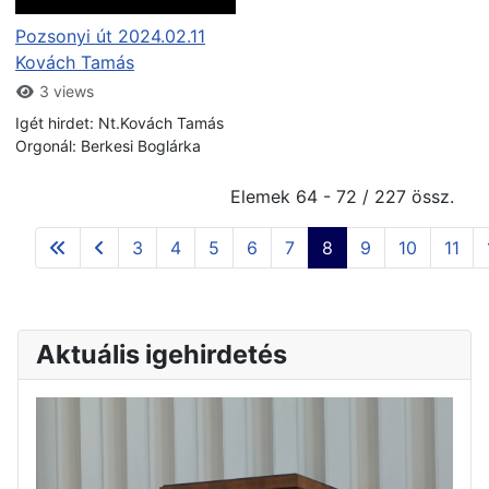
Pozsonyi út 2024.02.11
Kovách Tamás
3 views
Igét hirdet: Nt.Kovách Tamás
Orgonál: Berkesi Boglárka
Elemek 64 - 72 / 227 össz.
3
4
5
6
7
8
9
10
11
Aktuális igehirdetés