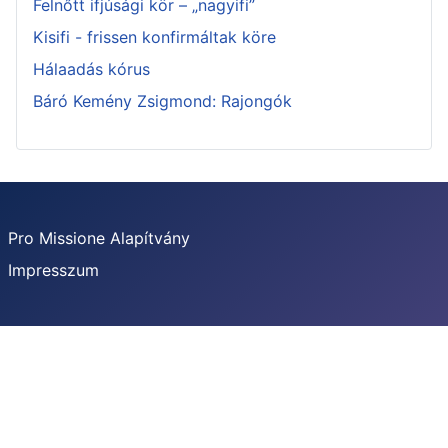
Felnőtt ifjúsági kör – „nagyifi”
Kisifi - frissen konfirmáltak köre
Hálaadás kórus
Báró Kemény Zsigmond: Rajongók
Pro Missione Alapítvány
Impresszum