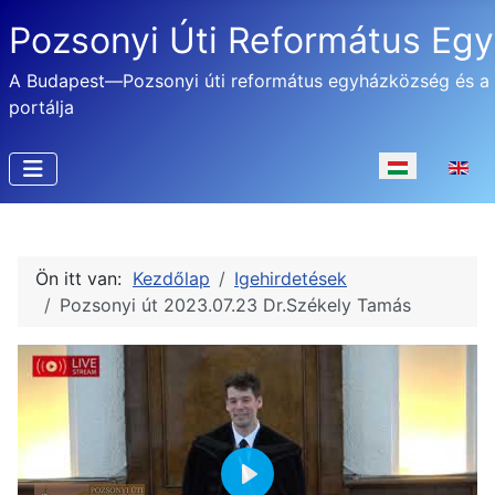
Pozsonyi Úti Református Eg
A Budapest—Pozsonyi úti református egyházközség és a
portálja
Válasszon nyel
Ön itt van:
Kezdőlap
Igehirdetések
Pozsonyi út 2023.07.23 Dr.Székely Tamás