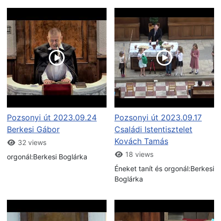
Pozsonyi út 2023.09.24
Pozsonyi út 2023.09.17
Berkesi Gábor
Családi Istentisztelet
Kovách Tamás
32 views
18 views
orgonál:Berkesi Boglárka
Éneket tanít és orgonál:Berkesi
Boglárka