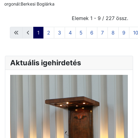
orgonál:Berkesi Boglárka
Elemek 1 - 9 / 227 össz.
1
2
3
4
5
6
7
8
9
1
Aktuális igehirdetés