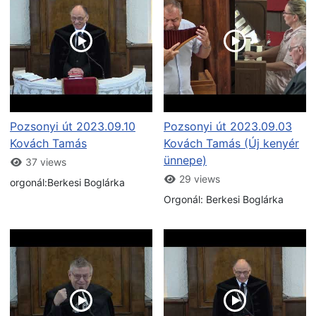
Pozsonyi út 2023.09.10
Pozsonyi út 2023.09.03
Kovách Tamás
Kovách Tamás (Új kenyér
ünnepe)
37 views
29 views
orgonál:Berkesi Boglárka
Orgonál: Berkesi Boglárka