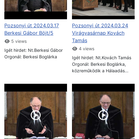
Pozsonyi út 2024.03.17
Pozsonyi út 2024.03.24
Berkesi Gábor Böjt/5
Virágvasárnap Kovách
Tamás
5 views
4 views
Igét hirdet: Nt.Berkesi Gábor
Orgonál: Berkesi Boglárka
Igét hirdet: Nt.Kovách Tamás
Orgonál: Berkesi Boglárka,
közreműködik a Hálaadás...