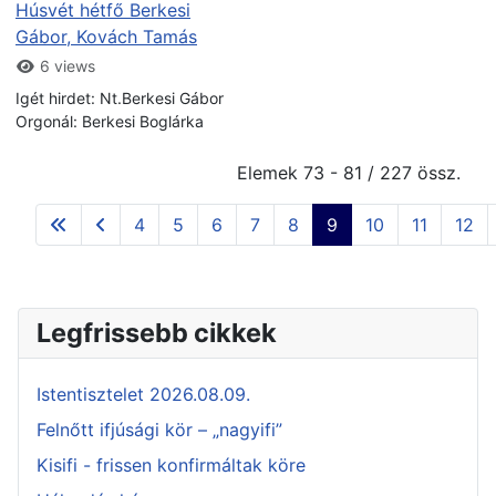
Húsvét hétfő Berkesi
Gábor, Kovách Tamás
6 views
Igét hirdet: Nt.Berkesi Gábor
Orgonál: Berkesi Boglárka
Elemek 73 - 81 / 227 össz.
4
5
6
7
8
9
10
11
12
Legfrissebb cikkek
Istentisztelet 2026.08.09.
Felnőtt ifjúsági kör – „nagyifi”
Kisifi - frissen konfirmáltak köre