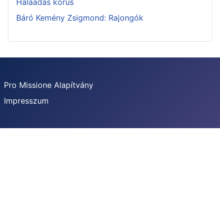
Hálaadás kórus
Báró Kemény Zsigmond: Rajongók
Pro Missione Alapítvány
Impresszum