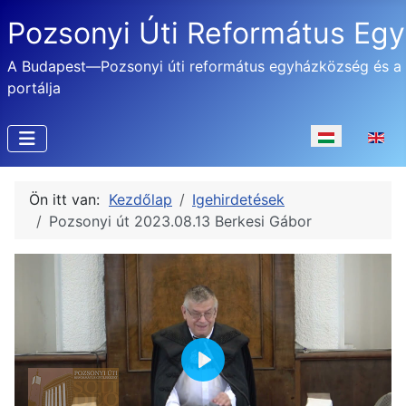
Pozsonyi Úti Református Eg
A Budapest—Pozsonyi úti református egyházközség és a
portálja
Válasszon nyel
Ön itt van:
Kezdőlap
Igehirdetések
Pozsonyi út 2023.08.13 Berkesi Gábor