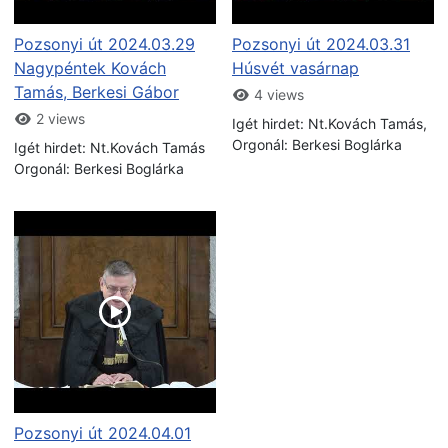
Pozsonyi út 2024.03.29
Pozsonyi út 2024.03.31
Nagypéntek Kovách
Húsvét vasárnap
Tamás, Berkesi Gábor
4 views
2 views
Igét hirdet: Nt.Kovách Tamás,
Orgonál: Berkesi Boglárka
Igét hirdet: Nt.Kovách Tamás
Orgonál: Berkesi Boglárka
Pozsonyi út 2024.04.01