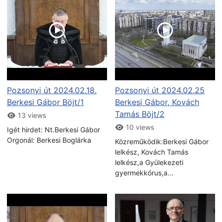
Pozsonyi út 2024.02.18.
Pozsonyi út 2024.02.25
Berkesi Gábor Böjt/1
Berkesi Gábor, Kovách
Tamás Böjt/2
13 views
10 views
Igét hirdet: Nt.Berkesi Gábor
Orgonál: Berkesi Boglárka
Közreműködik:Berkesi Gábor
lelkész, Kovách Tamás
lelkész,a Gyülekezeti
gyermekkórus,a...