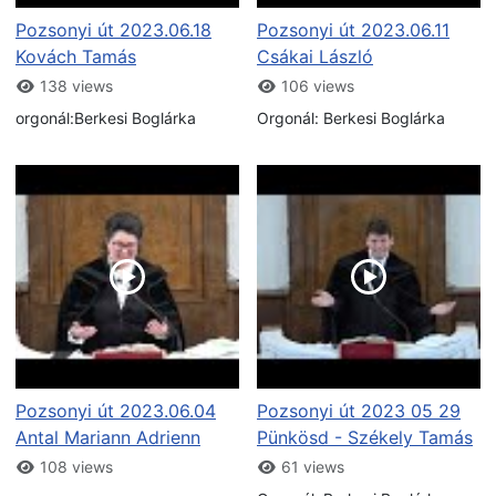
Pozsonyi út 2023.06.18
Pozsonyi út 2023.06.11
Kovách Tamás
Csákai László
138 views
106 views
orgonál:Berkesi Boglárka
Orgonál: Berkesi Boglárka
Pozsonyi út 2023.06.04
Pozsonyi út 2023 05 29
Antal Mariann Adrienn
Pünkösd - Székely Tamás
108 views
61 views