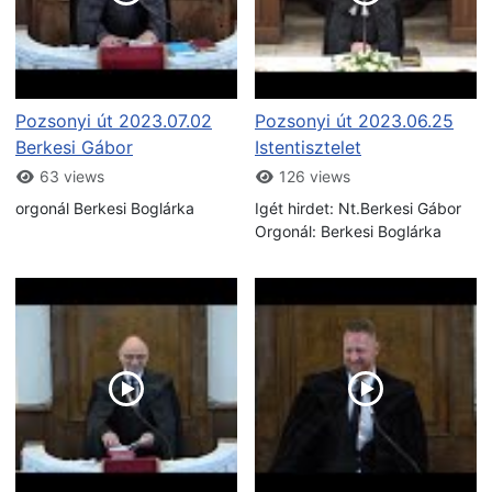
Pozsonyi út 2023.07.02
Pozsonyi út 2023.06.25
Berkesi Gábor
Istentisztelet
63 views
126 views
orgonál Berkesi Boglárka
Igét hirdet: Nt.Berkesi Gábor
Orgonál: Berkesi Boglárka