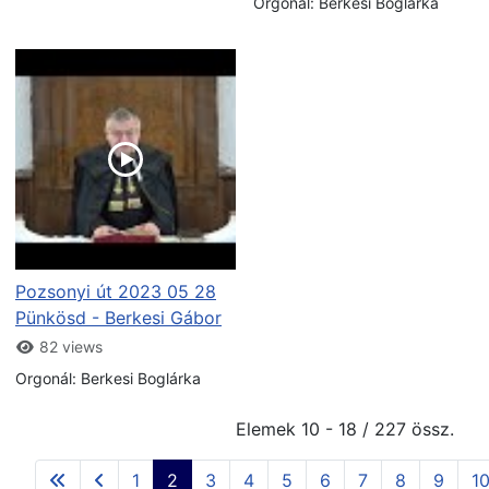
Orgonál: Berkesi Boglárka
Pozsonyi út 2023 05 28
Pünkösd - Berkesi Gábor
82 views
Orgonál: Berkesi Boglárka
Elemek 10 - 18 / 227 össz.
1
2
3
4
5
6
7
8
9
1