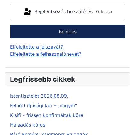
Bejelentkezés hozzáférési kulccsal
Belépés
Elfelejtette a jelszavát?
Elfelejtette a felhasználónevét?
Legfrissebb cikkek
Istentisztelet 2026.08.09.
Felnőtt ifjúsági kör – „nagyifi”
Kisifi - frissen konfirmáltak köre
Hálaadás kórus
Báró Kemény Zsigmond: Rajongók