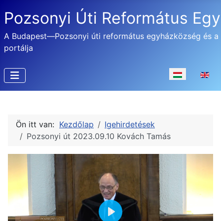
Pozsonyi Úti Református Eg
A Budapest—Pozsonyi úti református egyházközség és a
portálja
Válasszon nyel
Ön itt van:
Kezdőlap
Igehirdetések
Pozsonyi út 2023.09.10 Kovách Tamás