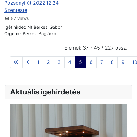
Pozsonyi út 2022.12.24
Szenteste
87 views
Igét hirdet: Nt.Berkesi Gábor
Orgonál: Berkesi Boglárka
Elemek 37 - 45 / 227 össz.
1
2
3
4
5
6
7
8
9
1
Aktuális igehirdetés