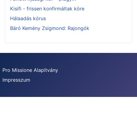
Kisifi - frissen konfirmáltak köre
Hálaadás kórus
Báró Kemény Zsigmond: Rajongók
Pro Missione Alapítvány
Impresszum