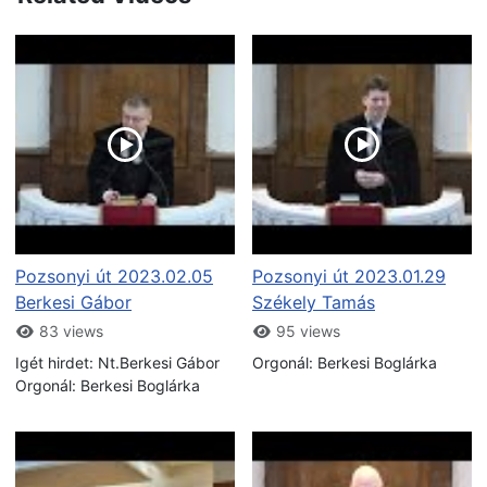
Pozsonyi út 2023.02.05
Pozsonyi út 2023.01.29
Berkesi Gábor
Székely Tamás
83 views
95 views
Igét hirdet: Nt.Berkesi Gábor
Orgonál: Berkesi Boglárka
Orgonál: Berkesi Boglárka