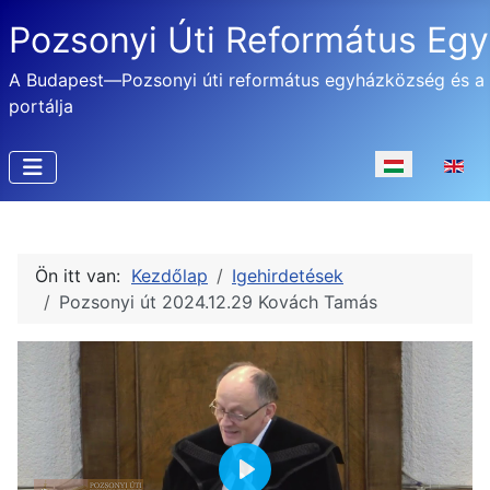
Pozsonyi Úti Református Eg
A Budapest—Pozsonyi úti református egyházközség és a
portálja
Válasszon nyel
Ön itt van:
Kezdőlap
Igehirdetések
Pozsonyi út 2024.12.29 Kovách Tamás