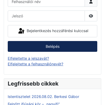
Jelszó
Jelszó 
Bejelentkezés hozzáférési kulccsal
Belépés
Elfelejtette a jelszavát?
Elfelejtette a felhasználónevét?
Legfrissebb cikkek
Istentisztelet 2026.08.02. Berkesi Gábor
Felnőtt ifjúsági kör – „nagyifi”