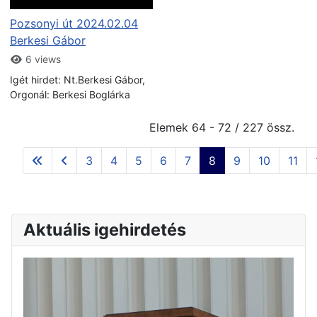
Pozsonyi út 2024.02.04
Berkesi Gábor
6 views
Igét hirdet: Nt.Berkesi Gábor,
Orgonál: Berkesi Boglárka
Elemek 64 - 72 / 227 össz.
3
4
5
6
7
8
9
10
11
Aktuális igehirdetés