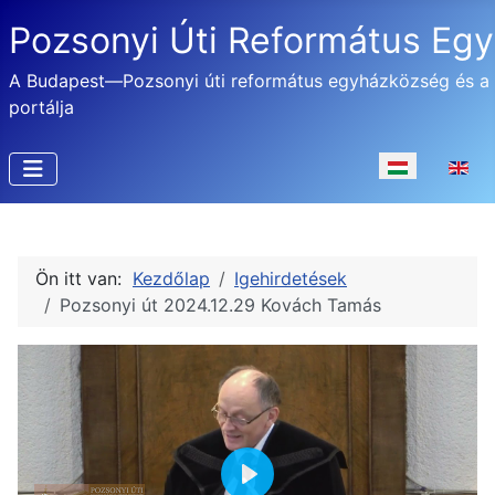
Pozsonyi Úti Református Eg
A Budapest—Pozsonyi úti református egyházközség és a
portálja
Válasszon nyel
Ön itt van:
Kezdőlap
Igehirdetések
Pozsonyi út 2024.12.29 Kovách Tamás