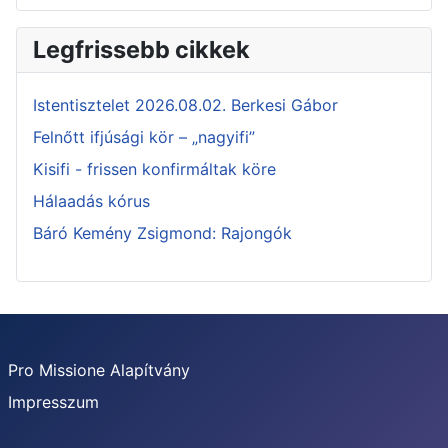
Legfrissebb cikkek
Istentisztelet 2026.08.02. Berkesi Gábor
Felnőtt ifjúsági kör – „nagyifi”
Kisifi - frissen konfirmáltak köre
Hálaadás kórus
Báró Kemény Zsigmond: Rajongók
Pro Missione Alapítvány
Impresszum