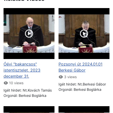
Óévi "bakancsos"
Pozsonyi út 2024.01.01
istentisztelet, 2023
Berkesi Gábor
december 31.
3 views
10 views
Igét hirdet: Nt.Berkesi Gábor
Orgonál: Berkesi Boglárka
Igét hirdet: Nt.Kovách Tamás
Orgonál: Berkesi Boglárka