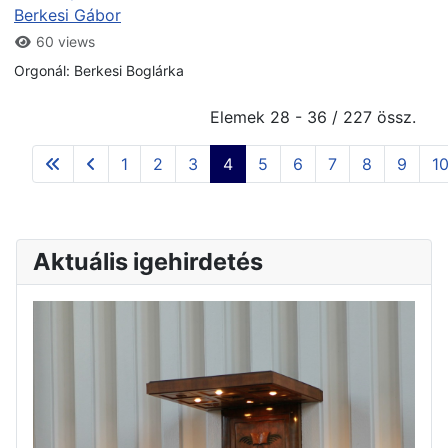
Berkesi Gábor
60 views
Orgonál: Berkesi Boglárka
Elemek 28 - 36 / 227 össz.
1
2
3
4
5
6
7
8
9
1
Aktuális igehirdetés