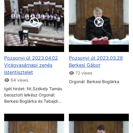
Pozsonyi út 2023.04.02
Pozsonyi út 2023.03.26
Virágvasárnapi zenés
Berkesi Gábor
Istentisztelet
72 views
64 views
Orgonál: Berkesi Boglárka
Igét hirdet: Nt.Székely Tamás
beosztott lelkész Orgonál:
Berkesi Boglárka és Tabajdi...