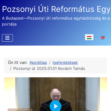
Pozsonyi Úti Református Eg
A Budapest—Pozsonyi úti református egyházközség és a
portálja
Válasszon nyel
Ön itt van:
Kezdőlap
Igehirdetések
Pozsonyi út 2025.01.01 Kovách Tamás