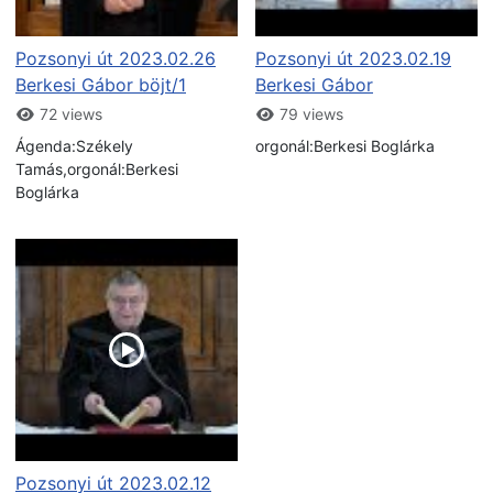
Pozsonyi út 2023.02.26
Pozsonyi út 2023.02.19
Berkesi Gábor böjt/1
Berkesi Gábor
72 views
79 views
Ágenda:Székely
orgonál:Berkesi Boglárka
Tamás,orgonál:Berkesi
Boglárka
Pozsonyi út 2023.02.12