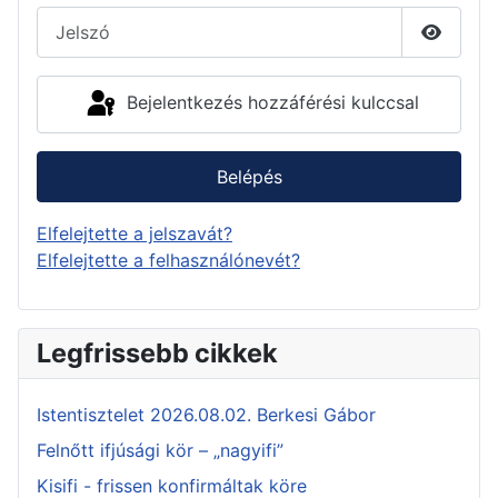
Jelszó
Jelszó 
Bejelentkezés hozzáférési kulccsal
Belépés
Elfelejtette a jelszavát?
Elfelejtette a felhasználónevét?
Legfrissebb cikkek
Istentisztelet 2026.08.02. Berkesi Gábor
Felnőtt ifjúsági kör – „nagyifi”
Kisifi - frissen konfirmáltak köre