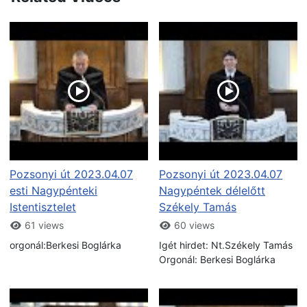
Pozsonyi út 2023.04.07
Pozsonyi út 2023.04.07
esti Nagypénteki
Nagypéntek délelőtt
Istentisztelet
Székely Tamás
61 views
60 views
orgonál:Berkesi Boglárka
Igét hirdet: Nt.Székely Tamás
Orgonál: Berkesi Boglárka