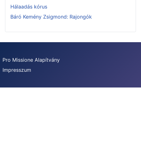
Hálaadás kórus
Báró Kemény Zsigmond: Rajongók
Pro Missione Alapítvány
Impresszum