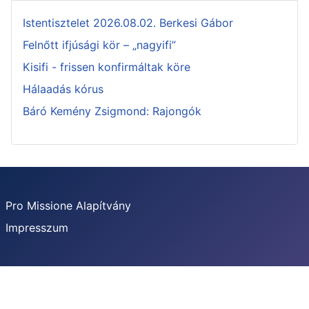
Istentisztelet 2026.08.02. Berkesi Gábor
Felnőtt ifjúsági kör – „nagyifi”
Kisifi - frissen konfirmáltak köre
Hálaadás kórus
Báró Kemény Zsigmond: Rajongók
Pro Missione Alapítvány
Impresszum