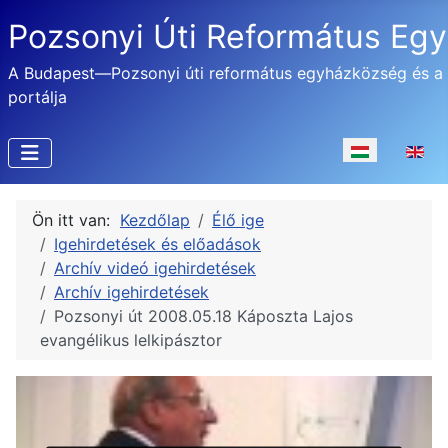
Pozsonyi Úti Református Eg
A Budapest—Pozsonyi úti református egyházközség és a
portálja
Válasszon nyel
Ön itt van:
Kezdőlap
Élő ige
Igehirdetések és előadások
Archív videó igehirdetések
Archív igehirdetések
Pozsonyi út 2008.05.18 Káposzta Lajos
evangélikus lelkipásztor