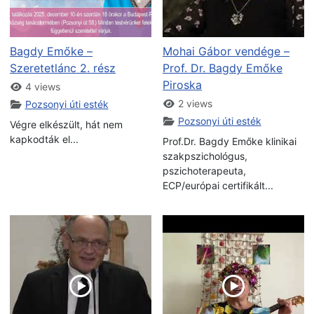
Bagdy Emőke –
Mohai Gábor vendége –
Szeretetlánc 2. rész
Prof. Dr. Bagdy Emőke
Piroska
4 views
2 views
Pozsonyi úti esték
Pozsonyi úti esték
Végre elkészült, hát nem
kapkodták el...
Prof.Dr. Bagdy Emőke klinikai
szakpszichológus,
pszichoterapeuta,
ECP/európai certifikált...