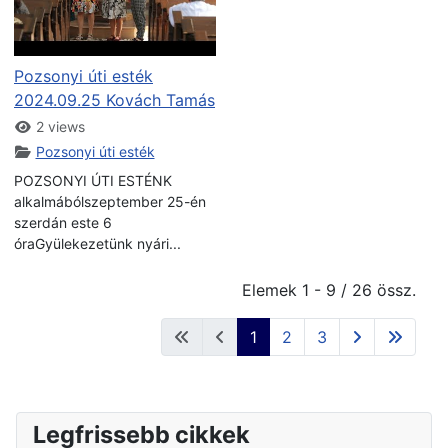
Pozsonyi úti esték
2024.09.25 Kovách Tamás
2 views
Pozsonyi úti esték
POZSONYI ÚTI ESTÉNK
alkalmábólszeptember 25-én
szerdán este 6
óraGyülekezetünk nyári...
Elemek 1 - 9 / 26 össz.
1
2
3
Legfrissebb cikkek