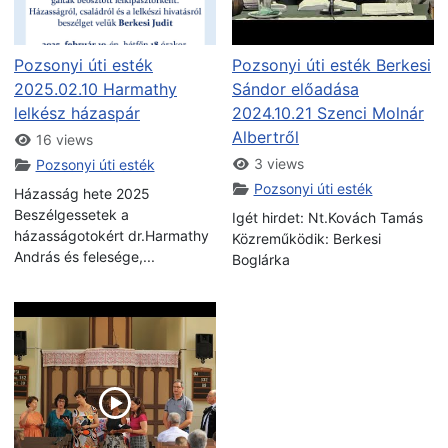
Pozsonyi úti esték
Pozsonyi úti esték Berkesi
2025.02.10 Harmathy
Sándor előadása
lelkész házaspár
2024.10.21 Szenci Molnár
Albertről
16 views
3 views
Pozsonyi úti esték
Pozsonyi úti esték
Házasság hete 2025
Beszélgessetek a
Igét hirdet: Nt.Kovách Tamás
házasságotokért dr.Harmathy
Közreműködik: Berkesi
András és felesége,...
Boglárka