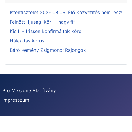
Istentisztelet 2026.08.09. Élő közvetítés nem lesz!
Felnőtt ifjúsági kör – „nagyifi”
Kisifi - frissen konfirmáltak köre
Hálaadás kórus
Báró Kemény Zsigmond: Rajongók
Pro Missione Alapítvány
Impresszum