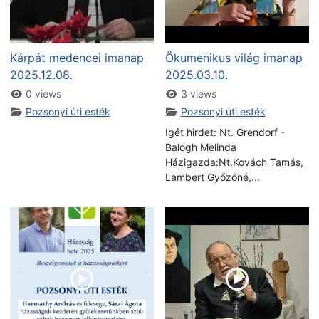
Kárpát medencei imanap
Ökumenikus világ imanap
2025.12.08.
2025.03.10.
0 views
3 views
Pozsonyi úti esték
Pozsonyi úti esték
Igét hirdet: Nt. Grendorf -
Balogh Melinda
Házigazda:Nt.Kovách Tamás,
Lambert Győzőné,...