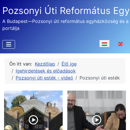
Pozsonyi Úti Református Eg
A Budapest—Pozsonyi úti református egyházközség és a
portálja
Válasszon nyel
Ön itt van:
Kezdőlap
Élő ige
Igehirdetések és előadások
Pozsonyi úti esték - videó
Pozsonyi úti esték