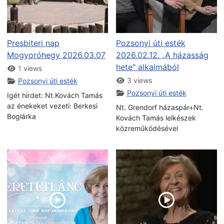
Presbiteri nap
Pozsonyi úti esték
Mogyoróhegy 2026.03.07
2026.02.12. „A házasság
hete" alkalmából
1 views
3 views
Pozsonyi úti esték
Pozsonyi úti esték
Igét hirdet: Nt.Kovách Tamás
az énekeket vezeti: Berkesi
Nt. Grendorf házaspár+Nt.
Boglárka
Kovách Tamás lelkészek
közreműködésével