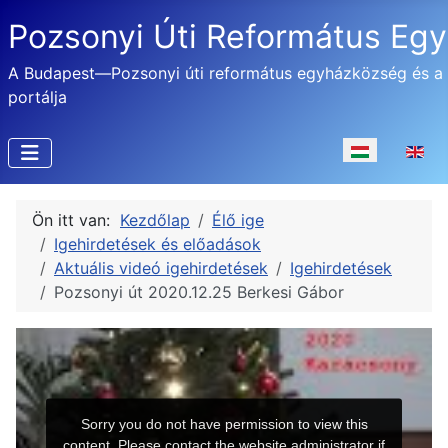
Pozsonyi Úti Református Eg
A Budapest—Pozsonyi úti református egyházközség és a
portálja
Válasszon nyel
Ön itt van:
Kezdőlap
Élő ige
Igehirdetések és előadások
Aktuális videó igehirdetések
Igehirdetések
Pozsonyi út 2020.12.25 Berkesi Gábor