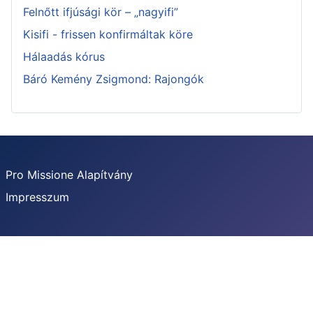
Felnőtt ifjúsági kör – „nagyifi”
Kisifi - frissen konfirmáltak köre
Hálaadás kórus
Báró Kemény Zsigmond: Rajongók
Pro Missione Alapítvány
Impresszum