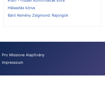
Kisifi - frissen konfirmáltak köre
Hálaadás kórus
Báró Kemény Zsigmond: Rajongók
Pro Missione Alapítvány
Impresszum