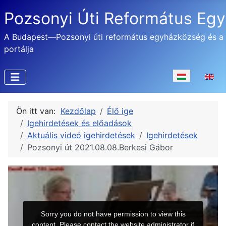
Pozsonyi Úti Református Eg
A Budapest—Pozsonyi úti református egyházközség és a
portálja
Válasszon nyel
Ön itt van:
Kezdőlap
Élő ige
Igehirdetések és előadások
Aktuális videó igehirdetések
Igehirdetések
Pozsonyi út 2021.08.08.Berkesi Gábor