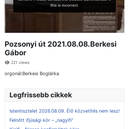
Pozsonyi út 2021.08.08.Berkesi
Gábor
221 views
orgonál:Berkesi Boglárka
Legfrissebb cikkek
Istentisztelet 2026.08.09. Élő közvetítés nem lesz!
Felnőtt ifjúsági kör – „nagyifi”