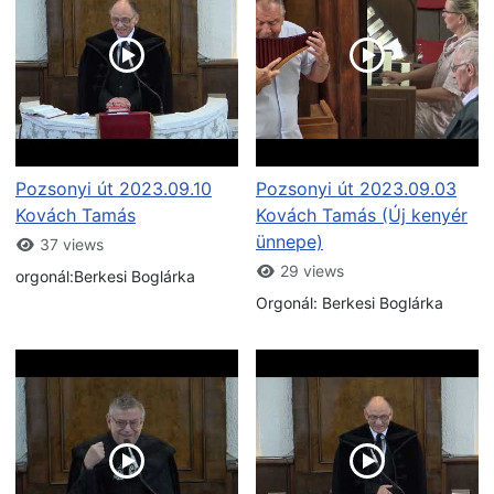
Pozsonyi út 2023.09.10
Pozsonyi út 2023.09.03
Kovách Tamás
Kovách Tamás (Új kenyér
ünnepe)
37 views
29 views
orgonál:Berkesi Boglárka
Orgonál: Berkesi Boglárka