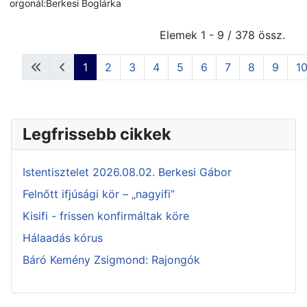
orgonál:Berkesi Boglárka
Elemek 1 - 9 / 378 össz.
1
2
3
4
5
6
7
8
9
1
Legfrissebb cikkek
Istentisztelet 2026.08.02. Berkesi Gábor
Felnőtt ifjúsági kör – „nagyifi”
Kisifi - frissen konfirmáltak köre
Hálaadás kórus
Báró Kemény Zsigmond: Rajongók