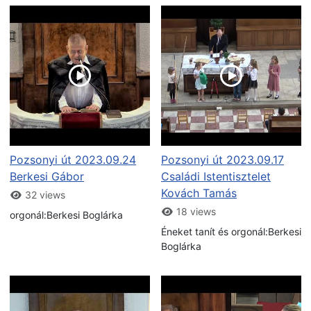
Pozsonyi út 2023.09.24
Pozsonyi út 2023.09.17
Berkesi Gábor
Családi Istentisztelet
Kovách Tamás
32 views
18 views
orgonál:Berkesi Boglárka
Éneket tanít és orgonál:Berkesi
Boglárka