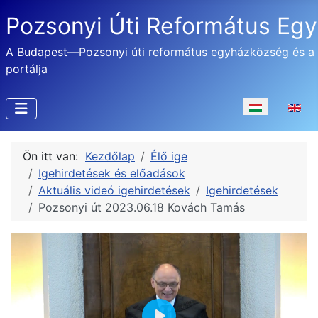
Pozsonyi Úti Református Eg
A Budapest—Pozsonyi úti református egyházközség és a
portálja
Válasszon nyel
Ön itt van:
Kezdőlap
Élő ige
Igehirdetések és előadások
Aktuális videó igehirdetések
Igehirdetések
Pozsonyi út 2023.06.18 Kovách Tamás