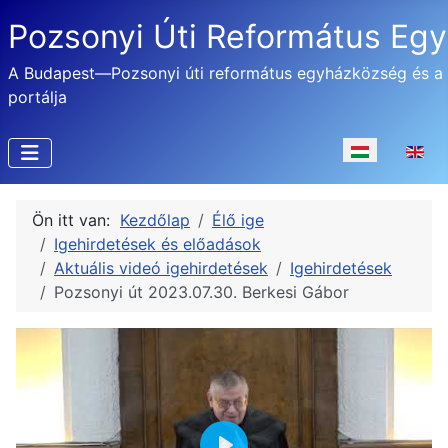
Pozsonyi Úti Református Eg
A Budapest—Pozsonyi úti református egyházközség és a
portálja
Válasszon nyel
Ön itt van:
Kezdőlap
Élő ige
Igehirdetések és előadások
Aktuális videó igehirdetések
Igehirdetések
Pozsonyi út 2023.07.30. Berkesi Gábor