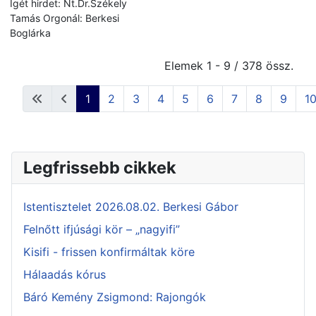
Igét hirdet: Nt.Dr.Székely
Tamás Orgonál: Berkesi
Boglárka
Elemek 1 - 9 / 378 össz.
1
2
3
4
5
6
7
8
9
1
Legfrissebb cikkek
Istentisztelet 2026.08.02. Berkesi Gábor
Felnőtt ifjúsági kör – „nagyifi”
Kisifi - frissen konfirmáltak köre
Hálaadás kórus
Báró Kemény Zsigmond: Rajongók