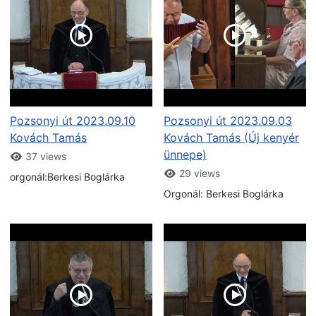
Pozsonyi út 2023.09.10
Pozsonyi út 2023.09.03
Kovách Tamás
Kovách Tamás (Új kenyér
ünnepe)
37 views
29 views
orgonál:Berkesi Boglárka
Orgonál: Berkesi Boglárka