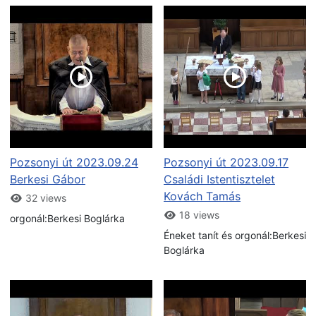
Pozsonyi út 2023.09.24
Pozsonyi út 2023.09.17
Berkesi Gábor
Családi Istentisztelet
Kovách Tamás
32 views
18 views
orgonál:Berkesi Boglárka
Éneket tanít és orgonál:Berkesi
Boglárka