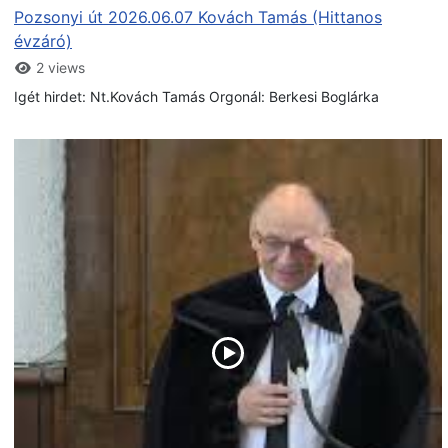
Pozsonyi út 2026.06.07 Kovách Tamás (Hittanos
évzáró)
2 views
Igét hirdet: Nt.Kovách Tamás Orgonál: Berkesi Boglárka