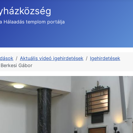
gyházközség
a Hálaadás templom portálja
adások
Aktuális videó igehirdetések
Igehirdetések
 Berkesi Gábor