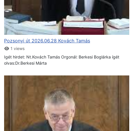
Pozsonyi út 2026.06.28 Kovách Tamás
1 views
Igét hirdet: Nt.Kovách Tamás Orgonál: Berkesi Boglárka ígét
olvas:Dr.Berkesi Márta