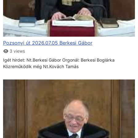
Pozsonyi út 2026.07.05 Berkesi Gábor
3 views
Igét hirdet: Nt.Berkesi Gábor Orgonál: Berkesi Boglárka
Közreműködik még Nt.Kovách Tamás