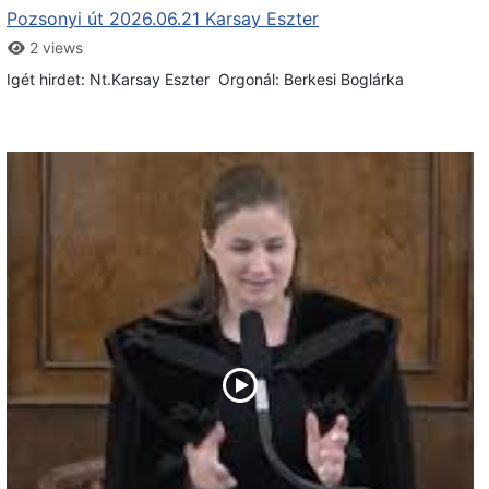
Pozsonyi út 2026.06.21 Karsay Eszter
2 views
Igét hirdet: Nt.Karsay Eszter Orgonál: Berkesi Boglárka