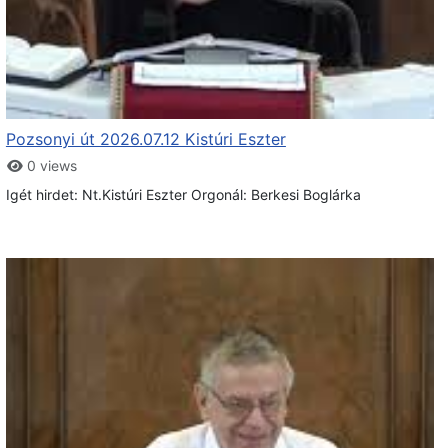
Pozsonyi út 2026.07.12 Kistúri Eszter
0 views
Igét hirdet: Nt.Kistúri Eszter Orgonál: Berkesi Boglárka