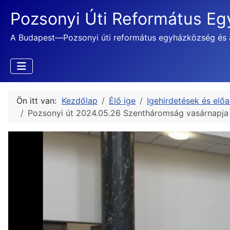
Pozsonyi Úti Református E
A Budapest—Pozsonyi úti református egyházközség és 
Ön itt van:
Kezdőlap
Élő ige
Igehirdetések és elő
Pozsonyi út 2024.05.26 Szentháromság vasárnapja