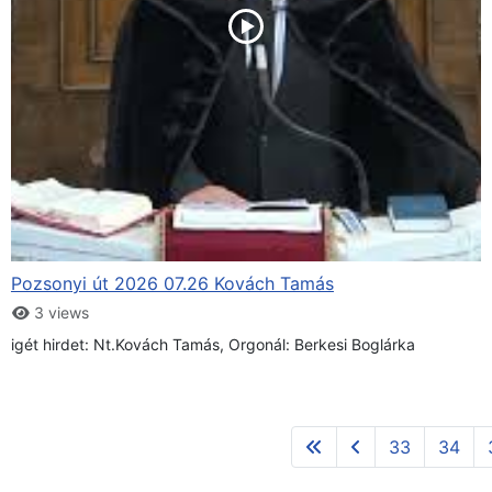
Pozsonyi út 2026 07.26 Kovách Tamás
3 views
igét hirdet: Nt.Kovách Tamás, Orgonál: Berkesi Boglárka
33
34