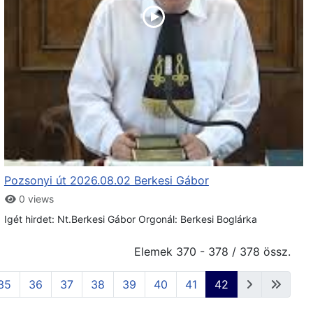
Pozsonyi út 2026.08.02 Berkesi Gábor
0 views
Igét hirdet: Nt.Berkesi Gábor Orgonál: Berkesi Boglárka
Elemek 370 - 378 / 378 össz.
35
36
37
38
39
40
41
42