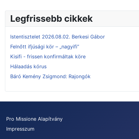
Legfrissebb cikkek
Istentisztelet 2026.08.02. Berkesi Gábor
Felnőtt ifjúsági kör – „nagyifi”
Kisifi - frissen konfirmáltak köre
Hálaadás kórus
Báró Kemény Zsigmond: Rajongók
Pro Missione Alapítvány
Impresszum