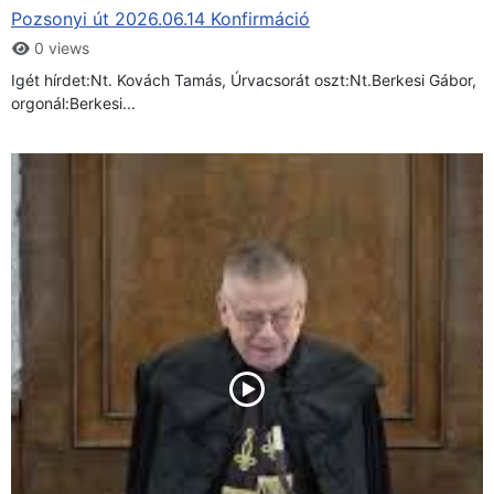
Pozsonyi út 2026.06.14 Konfirmáció
0 views
Igét hírdet:Nt. Kovách Tamás, Úrvacsorát oszt:Nt.Berkesi Gábor,
orgonál:Berkesi...