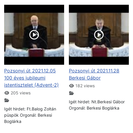
Pozsonyi út 2021.12.05
Pozsonyi út 2021.11.28
100 éves jubileumi
Berkesi Gábor
istentisztelet (Advent-2)
182 views
205 views
Igét hirdet: Nt.Berkesi Gábor
Orgonál: Berkesi Boglárka
Igét hirdet: Ft.Balog Zoltán
püspök Orgonál: Berkesi
Boglárka