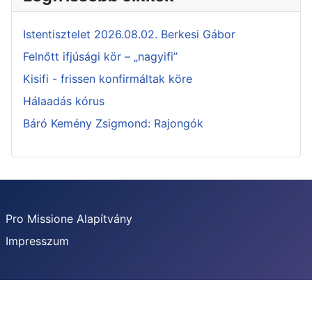
Istentisztelet 2026.08.02. Berkesi Gábor
Felnőtt ifjúsági kör – „nagyifi”
Kisifi - frissen konfirmáltak köre
Hálaadás kórus
Báró Kemény Zsigmond: Rajongók
Pro Missione Alapítvány
Impresszum