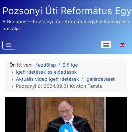
Pozsonyi Úti Református Eg
A Budapest—Pozsonyi úti református egyházközség és a
portálja
Válasszon nyel
Ön itt van:
Kezdőlap
Élő ige
Igehirdetések és előadások
Aktuális videó igehirdetések
Igehirdetések
Pozsonyi út 2024.09.01 Kovách Tamás