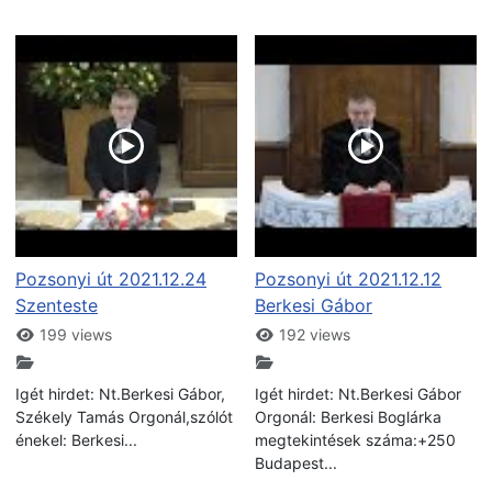
Pozsonyi út 2021.12.24
Pozsonyi út 2021.12.12
Szenteste
Berkesi Gábor
199 views
192 views
Igét hirdet: Nt.Berkesi Gábor,
Igét hirdet: Nt.Berkesi Gábor
Székely Tamás Orgonál,szólót
Orgonál: Berkesi Boglárka
énekel: Berkesi...
megtekintések száma:+250
Budapest...