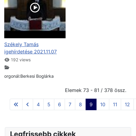
Székely Tamás
igehírdetése 2021.11.07
192 views
orgonál:Berkesi Boglárka
Elemek 73 - 81 / 378 össz.
4
5
6
7
8
9
10
11
12
Legfrissebb cikkek