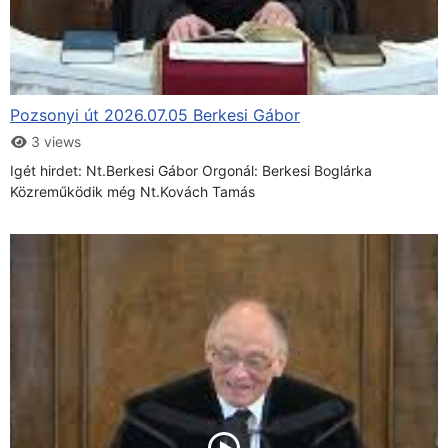
Pozsonyi út 2026.07.05 Berkesi Gábor
3 views
Igét hirdet: Nt.Berkesi Gábor Orgonál: Berkesi Boglárka
Közreműködik még Nt.Kovách Tamás