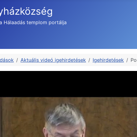
gyházközség
a Hálaadás templom portálja
adások
Aktuális videó igehirdetések
Igehirdetések
Po