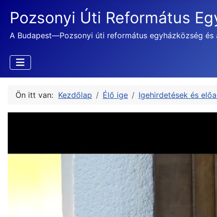
Pozsonyi Úti Református E
A Budapest—Pozsonyi úti református egyházközség és 
Ön itt van:
Kezdőlap
Élő ige
Igehirdetések és elő