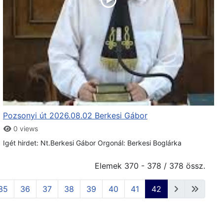
Pozsonyi út 2026.08.02 Berkesi Gábor
0 views
Igét hirdet: Nt.Berkesi Gábor Orgonál: Berkesi Boglárka
Elemek 370 - 378 / 378 össz.
35
36
37
38
39
40
41
42