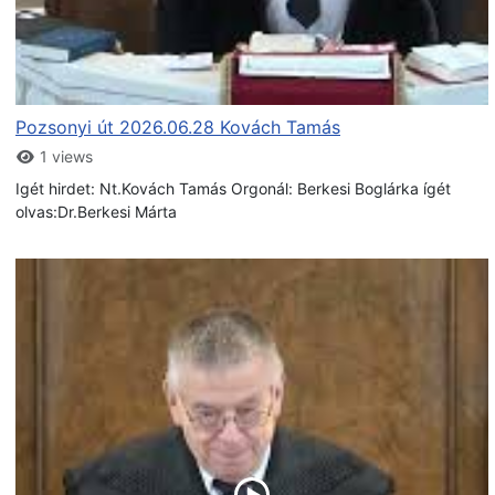
Pozsonyi út 2026.06.28 Kovách Tamás
1 views
Igét hirdet: Nt.Kovách Tamás Orgonál: Berkesi Boglárka ígét
olvas:Dr.Berkesi Márta