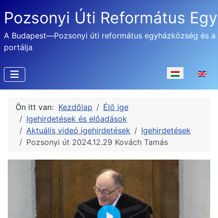
Pozsonyi Úti Református Eg
A Budapest—Pozsonyi úti református egyházközség és a
portálja
Válasszon nyel
Ön itt van:
Kezdőlap
Élő ige
Igehirdetések és előadások
Aktuális videó igehirdetések
Igehirdetések
Pozsonyi út 2024.12.29 Kovách Tamás