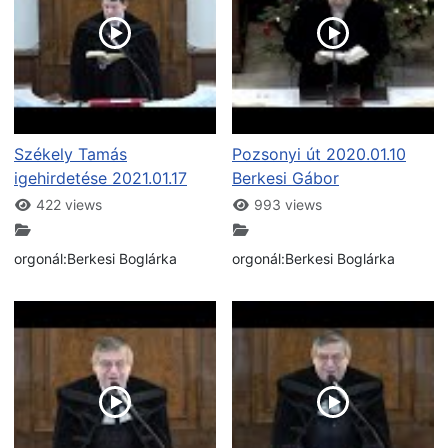
Székely Tamás
Pozsonyi út 2020.01.10
igehirdetése 2021.01.17
Berkesi Gábor
422 views
993 views
orgonál:Berkesi Boglárka
orgonál:Berkesi Boglárka