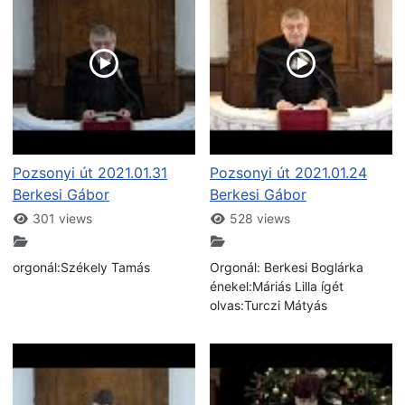
Pozsonyi út 2021.01.31
Pozsonyi út 2021.01.24
Berkesi Gábor
Berkesi Gábor
301 views
528 views
orgonál:Székely Tamás
Orgonál: Berkesi Boglárka
énekel:Máriás Lilla ígét
olvas:Turczi Mátyás