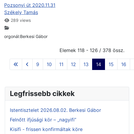
Pozsonyi út 2020.11.31
Székely Tamás
289 views
orgonál:Berkesi Gábor
Elemek 118 - 126 / 378 össz.
9
10
11
12
13
14
15
16
Legfrissebb cikkek
Istentisztelet 2026.08.02. Berkesi Gábor
Felnőtt ifjúsági kör – „nagyifi”
Kisifi - frissen konfirmáltak köre