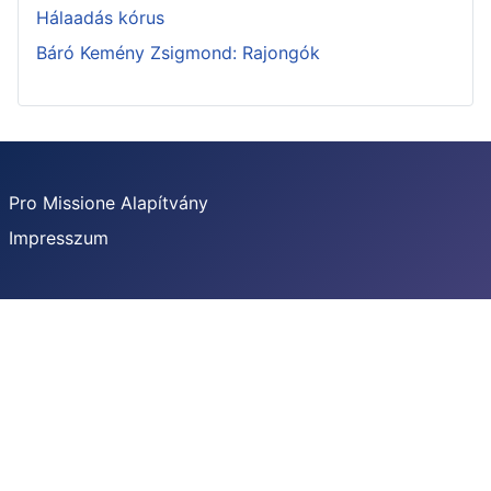
Hálaadás kórus
Báró Kemény Zsigmond: Rajongók
Pro Missione Alapítvány
Impresszum