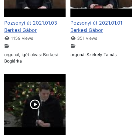
Pozsonyi út 2021.01.03
Pozsonyi út 2021.01.01
Berkesi Gábor
Berkesi Gábor
1159 views
351 views
orgonál, igét olvas: Berkesi
orgonál:Székely Tamás
Boglárka