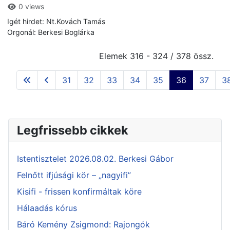
0 views
Igét hirdet: Nt.Kovách Tamás
Orgonál: Berkesi Boglárka
Elemek 316 - 324 / 378 össz.
31
32
33
34
35
36
37
3
Legfrissebb cikkek
Istentisztelet 2026.08.02. Berkesi Gábor
Felnőtt ifjúsági kör – „nagyifi”
Kisifi - frissen konfirmáltak köre
Hálaadás kórus
Báró Kemény Zsigmond: Rajongók