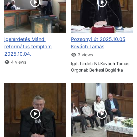
Igehírdetés Mándi
Pozsonyi út 2025.10.05
református templom
Kovách Tamás
2025.10.04.
3 views
4 views
Igét hirdet: Nt.Kovách Tamás
Orgonál: Berkesi Boglárka