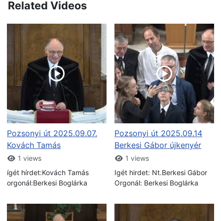
Related Videos
Pozsonyi út 2025.09.07.
Pozsonyi út 2025.09.14
Kovách Tamás
Berkesi Gábor újkenyér
1 views
1 views
ígét hírdet:Kovách Tamás
Igét hirdet: Nt.Berkesi Gábor
orgonál:Berkesi Boglárka
Orgonál: Berkesi Boglárka