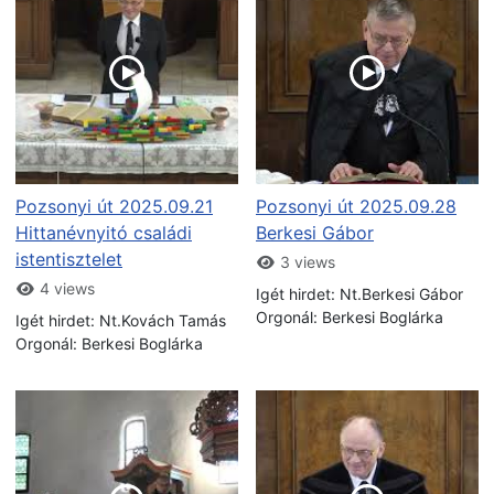
Pozsonyi út 2025.09.21
Pozsonyi út 2025.09.28
Hittanévnyitó családi
Berkesi Gábor
istentisztelet
3 views
4 views
Igét hirdet: Nt.Berkesi Gábor
Orgonál: Berkesi Boglárka
Igét hirdet: Nt.Kovách Tamás
Orgonál: Berkesi Boglárka