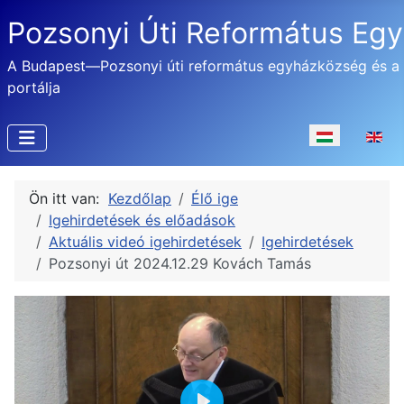
Pozsonyi Úti Református Eg
A Budapest—Pozsonyi úti református egyházközség és a
portálja
Válasszon nyel
Ön itt van:
Kezdőlap
Élő ige
Igehirdetések és előadások
Aktuális videó igehirdetések
Igehirdetések
Pozsonyi út 2024.12.29 Kovách Tamás