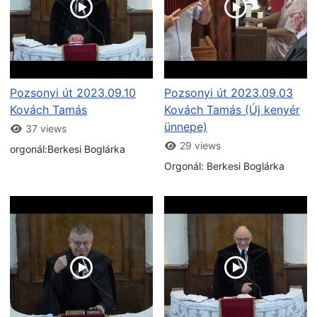
Pozsonyi út 2023.09.10
Pozsonyi út 2023.09.03
Kovách Tamás
Kovách Tamás (Új kenyér
ünnepe)
37 views
29 views
orgonál:Berkesi Boglárka
Orgonál: Berkesi Boglárka