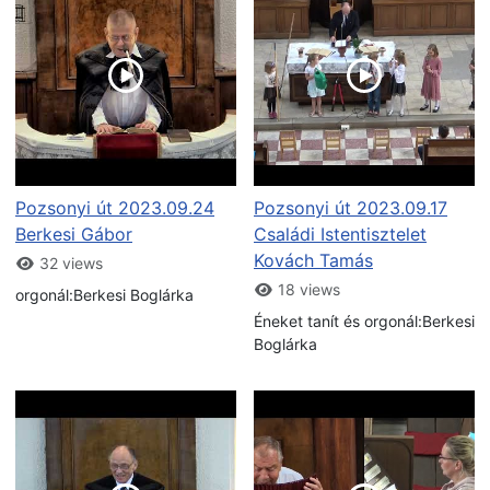
Pozsonyi út 2023.09.24
Pozsonyi út 2023.09.17
Berkesi Gábor
Családi Istentisztelet
Kovách Tamás
32 views
18 views
orgonál:Berkesi Boglárka
Éneket tanít és orgonál:Berkesi
Boglárka