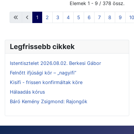
Elemek 1 - 9 / 378 össz.
1
2
3
4
5
6
7
8
9
1
Legfrissebb cikkek
Istentisztelet 2026.08.02. Berkesi Gábor
Felnőtt ifjúsági kör – „nagyifi”
Kisifi - frissen konfirmáltak köre
Hálaadás kórus
Báró Kemény Zsigmond: Rajongók