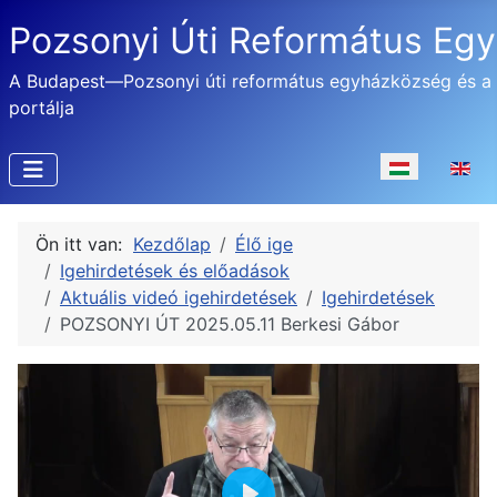
Pozsonyi Úti Református Eg
A Budapest—Pozsonyi úti református egyházközség és a
portálja
Válasszon nyel
Ön itt van:
Kezdőlap
Élő ige
Igehirdetések és előadások
Aktuális videó igehirdetések
Igehirdetések
POZSONYI ÚT 2025.05.11 Berkesi Gábor