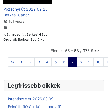
Pozsonyi út 2022 02 20
Berkesi Gábor
161 views
Igét hirdet: Nt.Berkesi Gábor
Orgonál: Berkesi Boglárka
Elemek 55 - 63 / 378 össz.
2
3
4
5
6
7
8
9
10
Legfrissebb cikkek
Istentisztelet 2026.08.09.
Felnőtt ifjúsági kör – „nagyifi”