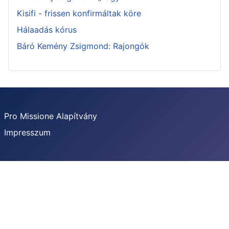
Kisifi - frissen konfirmáltak köre
Hálaadás kórus
Báró Kemény Zsigmond: Rajongók
Pro Missione Alapítvány
Impresszum