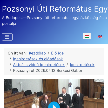
Pozsonyi Úti Református Eg
A Budapest—Pozsonyi úti református egyházközség és a
portálja
Válasszon nyel
Ön itt van:
Kezdőlap
Élő ige
Igehirdetések és előadások
Aktuális videó igehirdetések
Igehirdetések
Pozsonyi út 2026.04.12 Berkesi Gábor