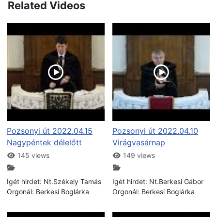
Related Videos
Pozsonyi út 2022.04.15
Pozsonyi út 2022.04.10
Nagypéntek délelőtt
Virágvasárnap
145 views
149 views
Igét hirdet: Nt.Székely Tamás
Igét hirdet: Nt.Berkesi Gábor
Orgonál: Berkesi Boglárka
Orgonál: Berkesi Boglárka