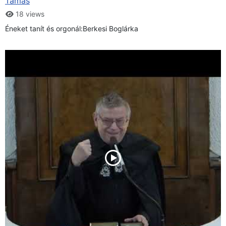
Tamás
18 views
Éneket tanít és orgonál:Berkesi Boglárka