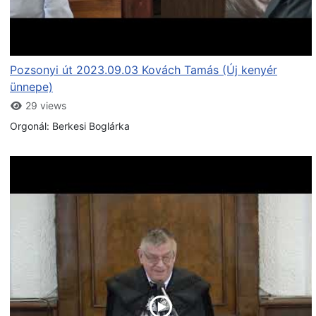
Pozsonyi út 2023.09.03 Kovách Tamás (Új kenyér
ünnepe)
29 views
Orgonál: Berkesi Boglárka