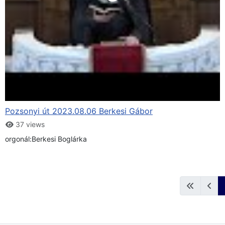
Pozsonyi út 2023.08.06 Berkesi Gábor
37 views
orgonál:Berkesi Boglárka