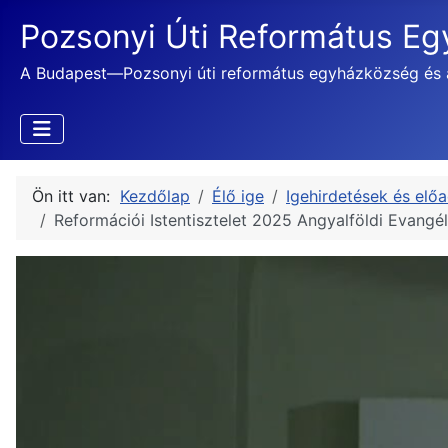
Pozsonyi Úti Református E
A Budapest—Pozsonyi úti református egyházközség és 
Ön itt van:
Kezdőlap
Élő ige
Igehirdetések és elő
Reformációi Istentisztelet 2025 Angyalföldi Evangé