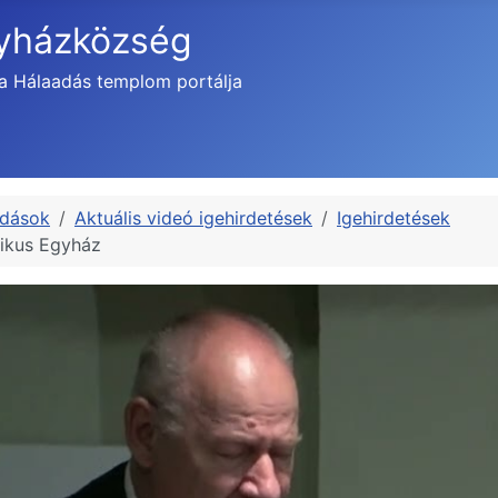
gyházközség
a Hálaadás templom portálja
adások
Aktuális videó igehirdetések
Igehirdetések
likus Egyház