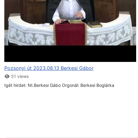
Pozsonyi út 2023.08.13 Berkesi Gábor
51 views
Igét hirdet: Nt.Berkesi Gábo Orgonál: Berkesi Boglárka