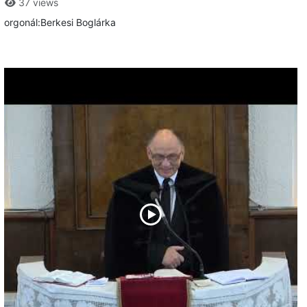
37 views
orgonál:Berkesi Boglárka