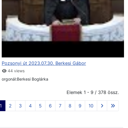
Pozsonyi út 2023.07.30. Berkesi Gábor
44 views
orgonál:Berkesi Boglárka
Elemek 1 - 9 / 378 össz.
1
2
3
4
5
6
7
8
9
10