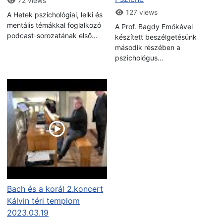
72 views
127 views
A Hetek pszichológiai, lelki és
mentális témákkal foglalkozó
A Prof. Bagdy Emőkével
podcast-sorozatának első...
készített beszélgetésünk
második részében a
pszichológus...
Bach és a korál 2.koncert
Kálvin téri templom
2023.03.19