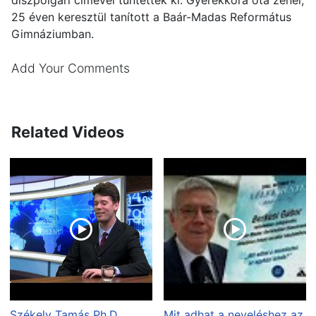
25 éven keresztül tanított a Baár-Madas Református
Gimnáziumban.
Add Your Comments
Related Videos
Székely Tamás Ph.D
Mit adhat a neveléshez az