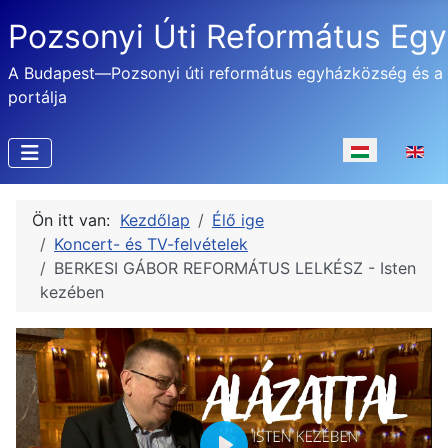
Pozsonyi Úti Református Eg
A Budapest—Pozsonyi úti református egyházközség és a
portálja
Válasszon nyel
Ön itt van:
Kezdőlap
Élő ige
Koncert- és TV-felvételek
BERKESI GÁBOR REFORMÁTUS LELKÉSZ - Isten
kezében