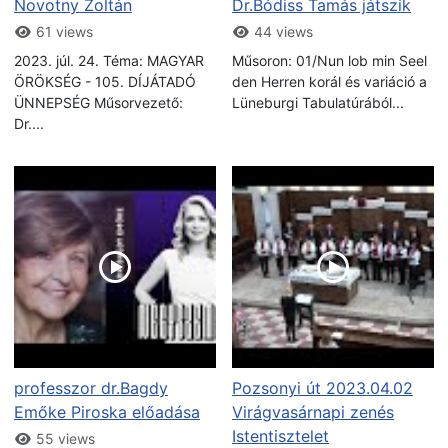
Novotny Zoltán
Dr.Bódiss Tamás játszik
61 views
44 views
2023. júl. 24. Téma: MAGYAR
Műsoron: 01/Nun lob min Seel
ÖRÖKSÉG - 105. DÍJÁTADÓ
den Herren korál és variáció a
ÜNNEPSÉG Műsorvezető:
Lüneburgi Tabulatúrából...
Dr....
professzor dr.Bagdy
Pozsonyi út 2023.04.02
Emőke Piroska előadása
Virágvasárnapi zenés
Istentisztelet
55 views