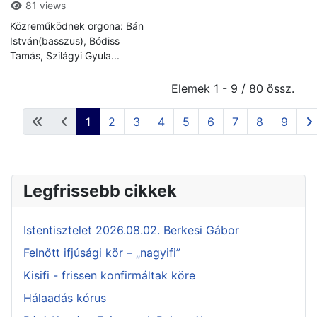
81 views
Közreműködnek orgona: Bán
István(basszus), Bódiss
Tamás, Szilágyi Gyula...
Elemek 1 - 9 / 80 össz.
1
2
3
4
5
6
7
8
9
Legfrissebb cikkek
Istentisztelet 2026.08.02. Berkesi Gábor
Felnőtt ifjúsági kör – „nagyifi”
Kisifi - frissen konfirmáltak köre
Hálaadás kórus