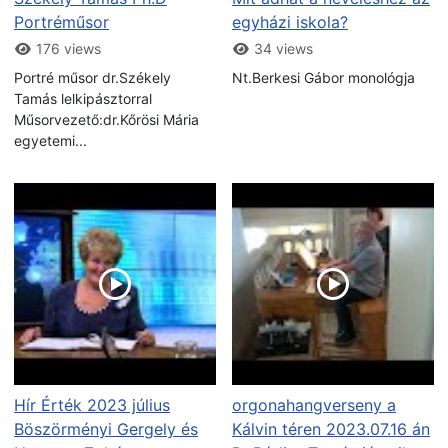
Portréműsor
egyházi iskola?
176 views
34 views
Portré műsor dr.Székely
Nt.Berkesi Gábor monológja
Tamás lelkipásztorral
Műsorvezető:dr.Kőrösi Mária
egyetemi...
Hír Érték 2023 július
orgonahangverseny a
Böszörményi Gergely és
Kálvin téren 2023.07.16 án