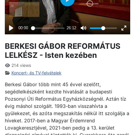
BERKESI GÁBOR REFORMÁTUS
LELKÉSZ - Isten kezében
214 views
Koncert- és TV-felvételek
Berkesi Gábor több mint 45 évvel ezelőtt,
segédlelkészként kezdte hivatását a budapesti
Pozsonyi Úti Református Egyházközségnél. Aztán tíz
évig máshol szolgált. 1993-ban visszahívta a
gyülekezet, és azóta megszakítás nélkül itt szolgálja a
híveket. 2017-ben a Magyar Érdemrend
Lovagkeresztjével, 2021-ben pedig a 13. kerület
díszpolgári címével tüntették ki. Gyerekkora óta zenél,