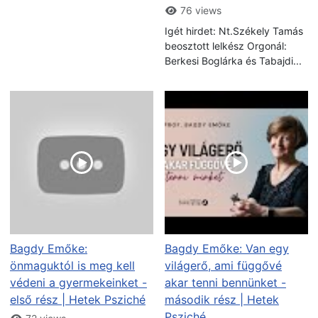
76 views
Igét hirdet: Nt.Székely Tamás
beosztott lelkész Orgonál:
Berkesi Boglárka és Tabajdi...
Bagdy Emőke:
Bagdy Emőke: Van egy
önmaguktól is meg kell
világerő, ami függővé
védeni a gyermekeinket -
akar tenni bennünket -
első rész | Hetek Psziché
második rész | Hetek
Psziché