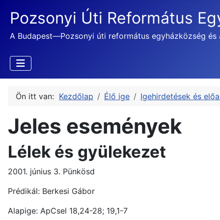
Pozsonyi Úti Református E
A Budapest—Pozsonyi úti református egyházközség és 
Ön itt van:
Kezdőlap
Élő ige
Igehirdetések és elő
Jeles események
Lélek és gyülekezet
2001. június 3. Pünkösd
Prédikál: Berkesi Gábor
Alapige: ApCsel 18,24-28; 19,1-7