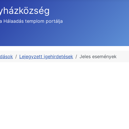
gyházközség
a Hálaadás templom portálja
adások
Lejegyzett igehirdetések
Jeles események