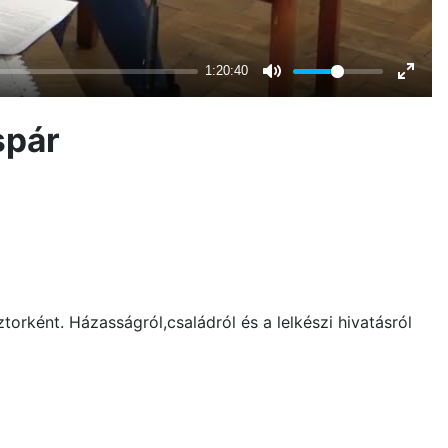
spár
rként. Házasságról,családról és a lelkészi hivatásról