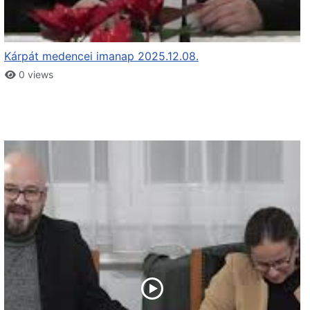
Kárpát medencei imanap 2025.12.08.
0 views