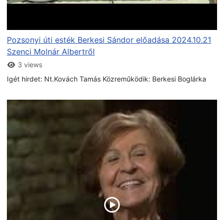
Pozsonyi úti esték Berkesi Sándor előadása 2024.10.21
Szenci Molnár Albertről
3 views
Igét hirdet: Nt.Kovách Tamás Közreműködik: Berkesi Boglárka