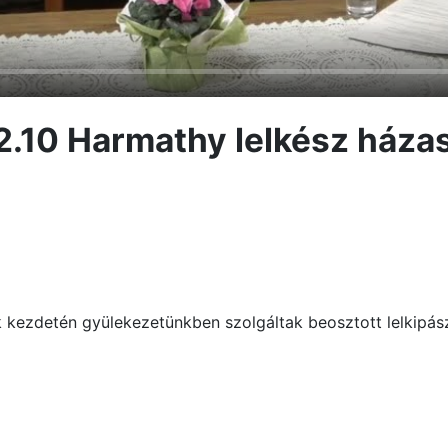
2.10 Harmathy lelkész háza
kezdetén gyülekezetünkben szolgáltak beosztott lelkipászto