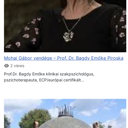
Mohai Gábor vendége – Prof. Dr. Bagdy Emőke Piroska
2 views
Prof.Dr. Bagdy Emőke klinikai szakpszichológus,
pszichoterapeuta, ECP/európai certifikált...