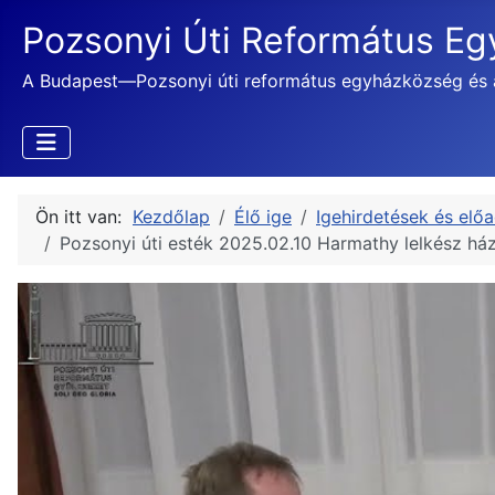
Pozsonyi Úti Református E
A Budapest—Pozsonyi úti református egyházközség és 
Ön itt van:
Kezdőlap
Élő ige
Igehirdetések és elő
Pozsonyi úti esték 2025.02.10 Harmathy lelkész há