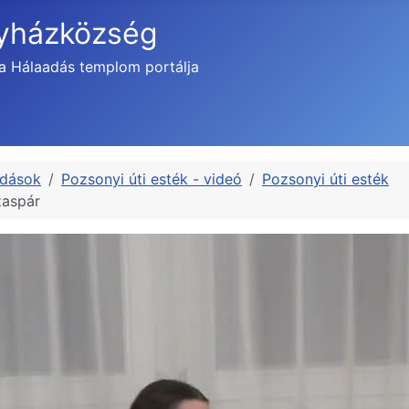
gyházközség
a Hálaadás templom portálja
adások
Pozsonyi úti esték - videó
Pozsonyi úti esték
zaspár