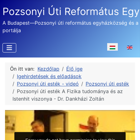
Pozsonyi Úti Református Eg
A Budapest—Pozsonyi úti református egyházközség és a
portálja
Válasszon nyel
Ön itt van:
Kezdőlap
Élő ige
Igehirdetések és előadások
Pozsonyi úti esték - videó
Pozsonyi úti esték
Pozsonyi úti esték A Fizika tudománya és az
Istenhit viszonya - Dr. Dankházi Zoltán