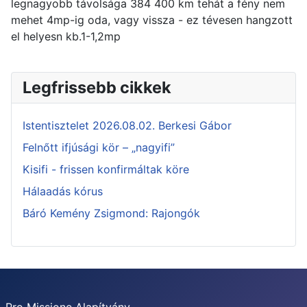
legnagyobb távolsága 384 400 km tehát a fény nem
mehet 4mp-ig oda, vagy vissza - ez tévesen hangzott
el helyesn kb.1-1,2mp
Legfrissebb cikkek
Istentisztelet 2026.08.02. Berkesi Gábor
Felnőtt ifjúsági kör – „nagyifi”
Kisifi - frissen konfirmáltak köre
Hálaadás kórus
Báró Kemény Zsigmond: Rajongók