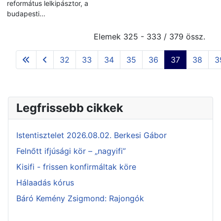
református lelkipásztor, a
budapesti...
Elemek 325 - 333 / 379 össz.
32
33
34
35
36
37
38
3
Legfrissebb cikkek
Istentisztelet 2026.08.02. Berkesi Gábor
Felnőtt ifjúsági kör – „nagyifi”
Kisifi - frissen konfirmáltak köre
Hálaadás kórus
Báró Kemény Zsigmond: Rajongók