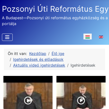
Pozsonyi Úti Református Eg
A Budapest—Pozsonyi úti református egyházközség és a
portálja
Válasszon nyel
Ön itt van:
Kezdőlap
Élő ige
Igehirdetések és előadások
Aktuális videó igehirdetések
Igehirdetések