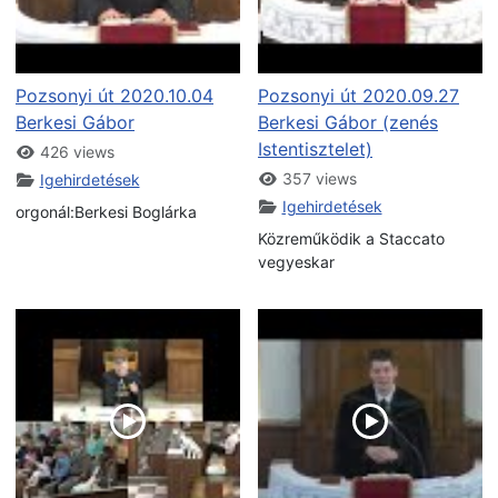
Pozsonyi út 2020.10.04
Pozsonyi út 2020.09.27
Berkesi Gábor
Berkesi Gábor (zenés
Istentisztelet)
426 views
357 views
Igehirdetések
Igehirdetések
orgonál:Berkesi Boglárka
Közreműködik a Staccato
vegyeskar