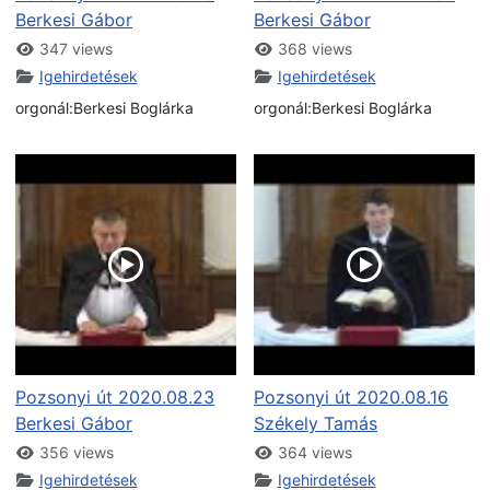
Berkesi Gábor
Berkesi Gábor
347 views
368 views
Igehirdetések
Igehirdetések
orgonál:Berkesi Boglárka
orgonál:Berkesi Boglárka
Pozsonyi út 2020.08.23
Pozsonyi út 2020.08.16
Berkesi Gábor
Székely Tamás
356 views
364 views
Igehirdetések
Igehirdetések