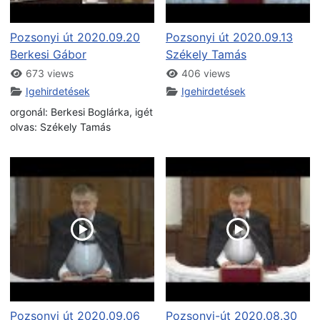
Pozsonyi út 2020.09.20
Pozsonyi út 2020.09.13
Berkesi Gábor
Székely Tamás
673 views
406 views
Igehirdetések
Igehirdetések
orgonál: Berkesi Boglárka, igét
olvas: Székely Tamás
Pozsonyi út 2020.09.06
Pozsonyi-út 2020.08.30