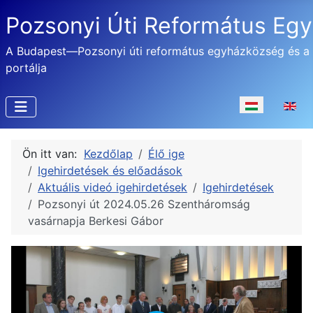
Pozsonyi Úti Református Eg
A Budapest—Pozsonyi úti református egyházközség és a
portálja
Válasszon nyel
Ön itt van:
Kezdőlap
Élő ige
Igehirdetések és előadások
Aktuális videó igehirdetések
Igehirdetések
Pozsonyi út 2024.05.26 Szentháromság
vasárnapja Berkesi Gábor