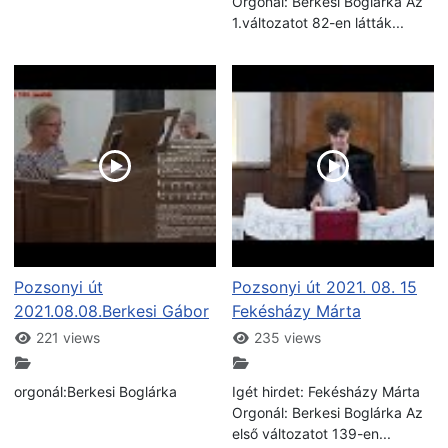
Orgonál: Berkesi Boglárka Az
1.változatot 82-en látták...
Pozsonyi út
Pozsonyi út 2021. 08. 15
2021.08.08.Berkesi Gábor
Fekésházy Márta
221 views
235 views
orgonál:Berkesi Boglárka
Igét hirdet: Fekésházy Márta
Orgonál: Berkesi Boglárka Az
első változatot 139-en...