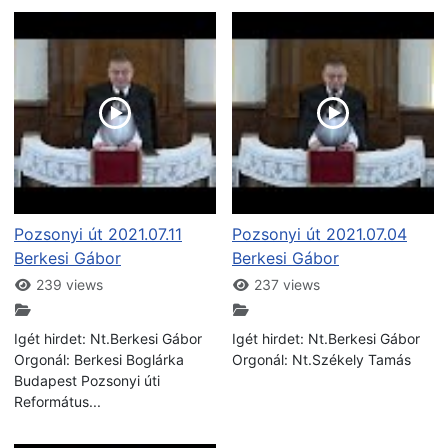
Pozsonyi út 2021.07.11
Pozsonyi út 2021.07.04
Berkesi Gábor
Berkesi Gábor
239 views
237 views
Igét hirdet: Nt.Berkesi Gábor
Igét hirdet: Nt.Berkesi Gábor
Orgonál: Berkesi Boglárka
Orgonál: Nt.Székely Tamás
Budapest Pozsonyi úti
Református...