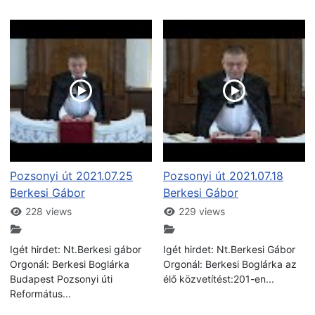
Pozsonyi út 2021.07.25
Pozsonyi út 2021.07.18
Berkesi Gábor
Berkesi Gábor
228 views
229 views
Igét hirdet: Nt.Berkesi gábor
Igét hirdet: Nt.Berkesi Gábor
Orgonál: Berkesi Boglárka
Orgonál: Berkesi Boglárka az
Budapest Pozsonyi úti
élő közvetítést:201-en...
Református...