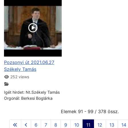
Pozsonyi út 2021.06.27
Székely Tamás
252 views
Igét hirdet: Nt.Székely Tamás
Orgonál: Berkesi Boglárka
Elemek 91 - 99 / 378 össz.
6
7
8
9
10
11
12
13
14