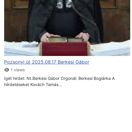
Pozsonyi út 2025.08.17 Berkesi Gábor
1 views
Igét hirdet: Nt.Berkesi Gábor Orgonál: Berkesi Boglárka A
híirdetéseket Kovách Tamás...