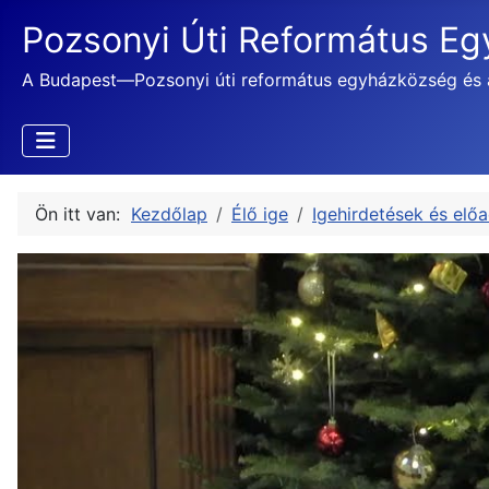
Pozsonyi Úti Református E
A Budapest—Pozsonyi úti református egyházközség és 
Ön itt van:
Kezdőlap
Élő ige
Igehirdetések és elő