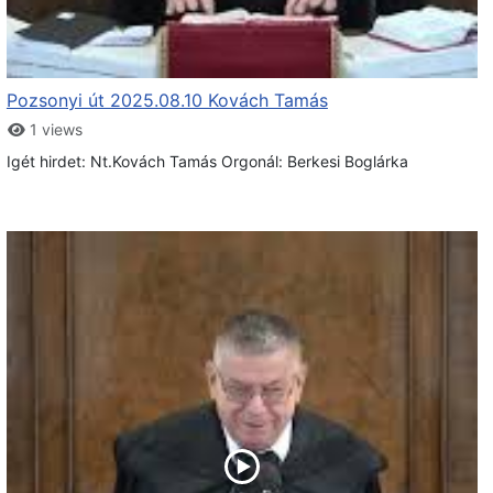
Pozsonyi út 2025.08.10 Kovách Tamás
1 views
Igét hirdet: Nt.Kovách Tamás Orgonál: Berkesi Boglárka