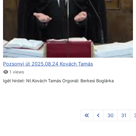
Pozsonyi út 2025.08.24 Kovách Tamás
1 views
Igét hirdet: Nt.Kovách Tamás Orgonál: Berkesi Boglárka
30
31