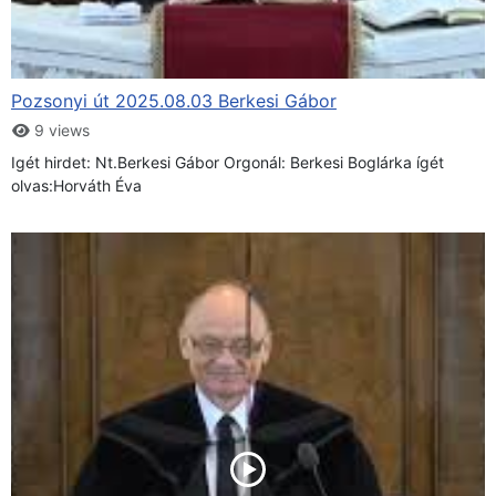
Pozsonyi út 2025.08.03 Berkesi Gábor
9 views
Igét hirdet: Nt.Berkesi Gábor Orgonál: Berkesi Boglárka ígét
olvas:Horváth Éva