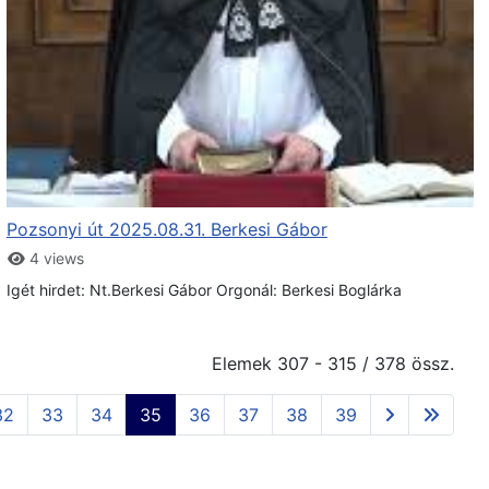
Pozsonyi út 2025.08.31. Berkesi Gábor
4 views
Igét hirdet: Nt.Berkesi Gábor Orgonál: Berkesi Boglárka
Elemek 307 - 315 / 378 össz.
32
33
34
35
36
37
38
39