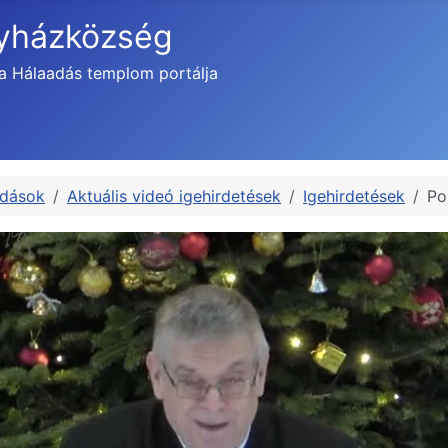
gyházközség
a Hálaadás templom portálja
adások
Aktuális videó igehirdetések
Igehirdetések
Po