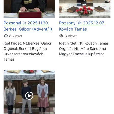
Pozsonyi út 2025.11.30.
Pozsonyi út 2025.12.07
Berkesi Gábor (Advent/1)
Kovách Tamás
8 views
3 views
Igét hirdet: Nt.Berkesi Gábor
Igét hirdet: Nt. Kovách Tamás
Orgonál: Berkesi Boglárka
Orgonál: Nt. Máté Sándorné
Úrvacsorát oszt:Kovách
Magyar Emese lelkipásztor
Tamás