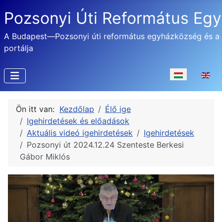
Pozsonyi Úti Református Eg
A Budapest—Pozsonyi úti református egyházközség és a
portálja
Válasszon nyel
Ön itt van:
Kezdőlap
Élő ige
Igehirdetések és előadások
Aktuális videó igehirdetések
Igehirdetések
Pozsonyi út 2024.12.24 Szenteste Berkesi
Gábor Miklós