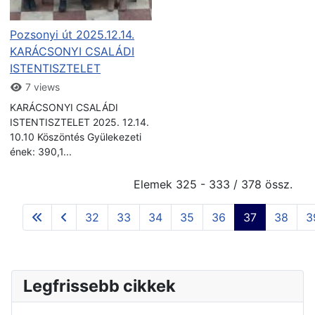
Pozsonyi út 2025.12.14.
KARÁCSONYI CSALÁDI
ISTENTISZTELET
7 views
KARÁCSONYI CSALÁDI
ISTENTISZTELET 2025. 12.14.
10.10 Köszöntés Gyülekezeti
ének: 390,1...
Elemek 325 - 333 / 378 össz.
32
33
34
35
36
37
38
3
Legfrissebb cikkek