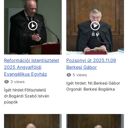
Reformációi Istentisztelet
Pozsonyi út 2025.11.09
2025 Angyalföldi
Berkesi Gábor
Evangélikus Egyház
5 views
3 views
Igét hirdet: Nt.Berkesi Gábor
Orgonál: Berkesi Boglárka
Ígét hírdet:Főtiszteletű
dr.Bogárdi Szabó István
püspök