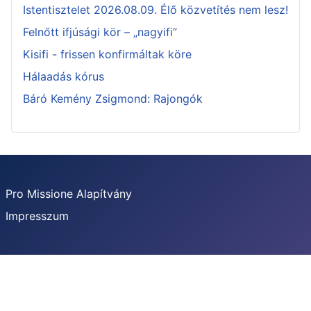
Istentisztelet 2026.08.09. Élő közvetítés nem lesz!
Felnőtt ifjúsági kör – „nagyifi”
Kisifi - frissen konfirmáltak köre
Hálaadás kórus
Báró Kemény Zsigmond: Rajongók
Pro Missione Alapítvány
Impresszum