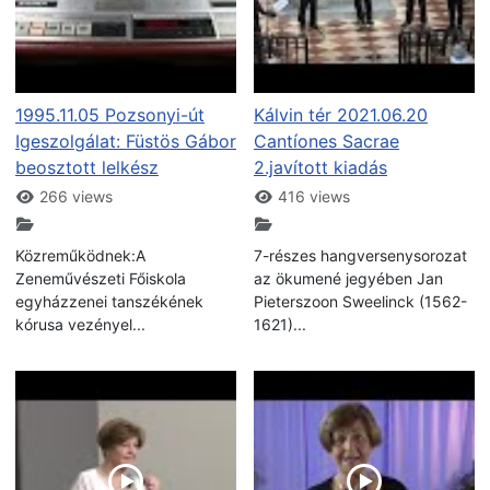
1995.11.05 Pozsonyi-út
Kálvin tér 2021.06.20
Igeszolgálat: Füstös Gábor
Cantíones Sacrae
beosztott lelkész
2.javított kiadás
266 views
416 views
Közreműködnek:A
7-részes hangversenysorozat
Zeneművészeti Főiskola
az ökumené jegyében Jan
egyházzenei tanszékének
Pieterszoon Sweelinck (1562-
kórusa vezényel...
1621)...