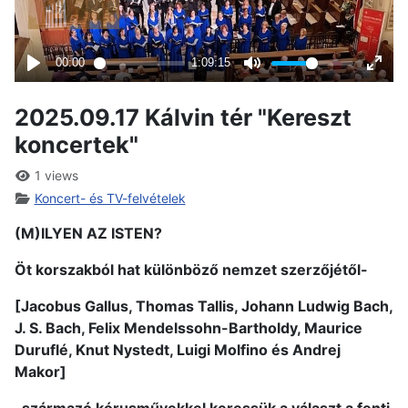
2025.09.17 Kálvin tér "Kereszt
koncertek"
1 views
Koncert- és TV-felvételek
(M)ILYEN AZ ISTEN?
Öt korszakból hat különböző nemzet szerzőjétől-
[Jacobus Gallus, Thomas Tallis, Johann Ludwig Bach,
J. S. Bach, Felix Mendelssohn-Bartholdy, Maurice
Duruflé, Knut Nystedt, Luigi Molfino és Andrej
Makor]
-származó kórusművekkel keressük a választ a fenti