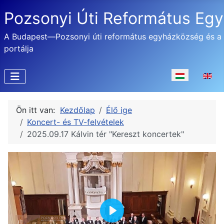
Pozsonyi Úti Református Eg
A Budapest—Pozsonyi úti református egyházközség és a
portálja
Válasszon nyel
Ön itt van:
Kezdőlap
Élő ige
Koncert- és TV-felvételek
2025.09.17 Kálvin tér "Kereszt koncertek"