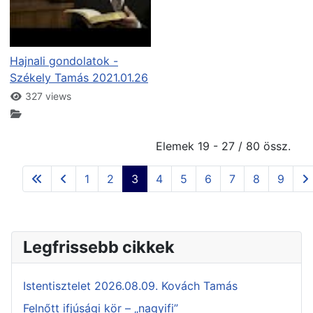
Hajnali gondolatok -
Székely Tamás 2021.01.26
327 views
Elemek 19 - 27 / 80 össz.
1
2
3
4
5
6
7
8
9
Legfrissebb cikkek
Istentisztelet 2026.08.09. Kovách Tamás
Felnőtt ifjúsági kör – „nagyifi”