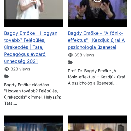
Bagdy Emőke – Hogyan
Bagdy Emőke – "A főnix-
tovább? Felépülés,
effektus" | Kezdjük újra! A
újrakezdés | Tata,
pszichológia üzenetei
Pedagógus évzáró
398 views
ünnepség 2021
323 views
Prof. Dr. Bagdy Emőke „A
főnix-effektus” – Kezdjük újra!
A pszichológia üzenetei...
Bagdy Emőke előadása
"Hogyan tovább? Felépülés,
újrakezdés" címmel. Helyszín:
Tata,...