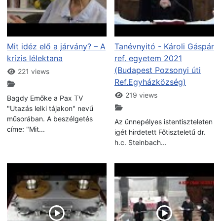
Mit idéz elő a járvány? – A
Tanévnyitó - Károli Gáspár
krízis lélektana
ref. egyetem 2021
(Budapest Pozsonyi úti
221 views
Ref.Egyházközség)
219 views
Bagdy Emőke a Pax TV
"Utazás lelki tájakon" nevű
műsorában. A beszélgetés
Az ünnepélyes istentiszteleten
címe: "Mit...
igét hirdetett Főtiszteletű dr.
h.c. Steinbach...