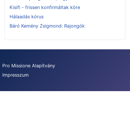
Kisifi - frissen konfirmáltak köre
Hálaadás kórus
Báró Kemény Zsigmond: Rajongók
Pro Missione Alapítvány
Impresszum