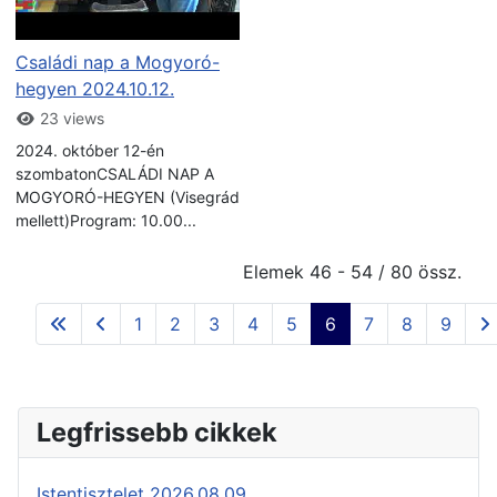
Családi nap a Mogyoró-
hegyen 2024.10.12.
23 views
2024. október 12-én
szombatonCSALÁDI NAP A
MOGYORÓ-HEGYEN (Visegrád
mellett)Program: 10.00...
Elemek 46 - 54 / 80 össz.
1
2
3
4
5
6
7
8
9
Legfrissebb cikkek
Istentisztelet 2026.08.09.