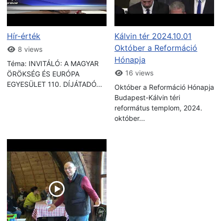
Hír-érték
Kálvin tér 2024.10.01
Október a Reformáció
8 views
Hónapja
Téma: INVITÁLÓ: A MAGYAR
16 views
ÖRÖKSÉG ÉS EURÓPA
EGYESÜLET 110. DÍJÁTADÓ...
Október a Reformáció Hónapja
Budapest-Kálvin téri
református templom, 2024.
október...