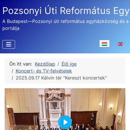
Pozsonyi Úti Református Eg
A Budapest—Pozsonyi úti református egyházközség és a
portálja
Válasszon nyel
Ön itt van:
Kezdőlap
Élő ige
Koncert- és TV-felvételek
2025.09.17 Kálvin tér "Kereszt koncertek"