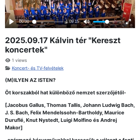
2025.09.17 Kálvin tér "Kereszt
koncertek"
1 views
Koncert- és TV-felvételek
(M)ILYEN AZ ISTEN?
Öt korszakból hat különböző nemzet szerzőjétől-
[Jacobus Gallus, Thomas Tallis, Johann Ludwig Bach,
J. S. Bach, Felix Mendelssohn-Bartholdy, Maurice
Duruflé, Knut Nystedt, Luigi Molfino és Andrej
Makor]
-származó kórusművekkel keressük a választ a fenti