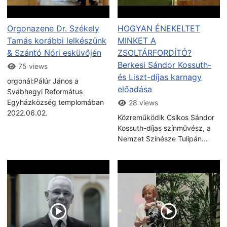
Orgonazene Dr. Székely
HOGYAN ÉNEKELTET
Tamás korábbi lelkészünk
MINKET A
& Szántó Nóri esküvőjén
ZSOLTÁRFORDÍTÓ?
Berkesi Sándor Kossuth-
75 views
és Liszt-díjas karnagy
orgonál:Pálúr János a
előadása
Svábhegyi Református
Egyházközség templomában
28 views
2022.06.02.
Közreműködik Csikos Sándor
Kossuth-díjas színművész, a
Nemzet Színésze Tulipán...