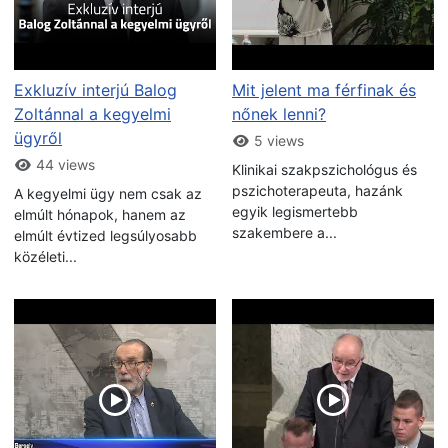
Exkluzív interjú Balog
Mit jelent ma férfinak és
Zoltánnal a kegyelmi
nőnek lenni?
ügyről
5 views
44 views
Klinikai szakpszichológus és
pszichoterapeuta, hazánk
A kegyelmi ügy nem csak az
egyik legismertebb
elmúlt hónapok, hanem az
szakembere a...
elmúlt évtized legsúlyosabb
közéleti...