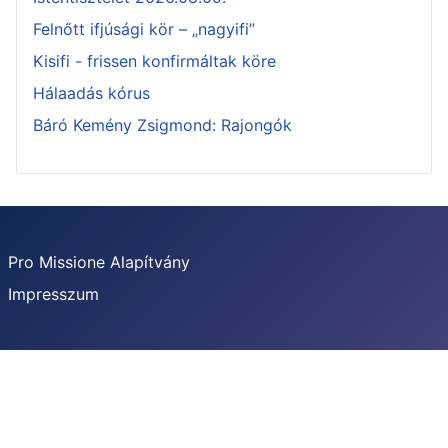
Felnőtt ifjúsági kör – „nagyifi”
Kisifi - frissen konfirmáltak köre
Hálaadás kórus
Báró Kemény Zsigmond: Rajongók
Pro Missione Alapítvány
Impresszum